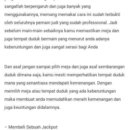
sangatlah berpengaruh dan juga banyak yang
menggunakannya, memang memakai cara ini sudah terbukti
oleh seluruhnya pemain judi yang sudah professional. Jadi
sebelum main-main sebaiknya kamu memastikan meja dan
juga tempat duduk bermain yang menurut anda adanya
keberuntungan dan juga sangat serasi bagi Anda
Dan asal jangan sampai pilih meja dan juga asal sembarangan
duduk dimana saja, kamu mesti memperhatikan tempat duduk
mana yang senantiasa mendapati kemenangan. Dengan
memilih meja atau tempat duduk yang ada keberuntungan
maka membuat anda memudahkan meraih kemenangan dan
juga keuntungan didalamnya.
– Membeli Sebuah Jackpot