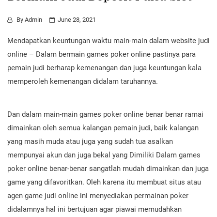
By
Admin
June 28, 2021
Mendapatkan keuntungan waktu main-main dalam website judi
online – Dalam bermain games poker online pastinya para
pemain judi berharap kemenangan dan juga keuntungan kala
memperoleh kemenangan didalam taruhannya.
Dan dalam main-main games poker online benar benar ramai
dimainkan oleh semua kalangan pemain judi, baik kalangan
yang masih muda atau juga yang sudah tua asalkan
mempunyai akun dan juga bekal yang Dimiliki Dalam games
poker online benar-benar sangatlah mudah dimainkan dan juga
game yang difavoritkan. Oleh karena itu membuat situs atau
agen game judi online ini menyediakan permainan poker
didalamnya hal ini bertujuan agar piawai memudahkan