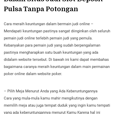
Pulsa Tanpa Potongan
Cara meraih keuntungan dalam bermain judi online –
Mendapati keuntungan pastinya sangat diinginkan oleh seluruh
pemain judi online terlebih pemain judi yang pemula.
Kebanyakan para pemain judi yang sudah berpengalaman
pastinya mengharapkan satu buah keuntungan yang ada
didalam website tersebut. Di bawah ini kami dapat membahas
bagaimana caranya meraih keuntungan dalam main permainan
poker online dalam website poker.
– Pilih Meja Menurut Anda yang Ada Keberuntungannya
Cara yang mula-mula kamu mahir mengikutinya dengan
memilih meja atau juga tempat duduk yang ingin kamu tempati
yang ada keberuntungannya menurut Kamu Karena hal ini