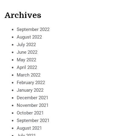
Archives
September 2022
August 2022
July 2022
June 2022
May 2022
April 2022
March 2022
February 2022
January 2022
December 2021
November 2021
October 2021
September 2021
August 2021
July 2021