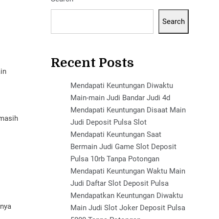
Search
Recent Posts
in
Mendapati Keuntungan Diwaktu
Main-main Judi Bandar Judi 4d
Mendapati Keuntungan Disaat Main
 masih
Judi Deposit Pulsa Slot
Mendapati Keuntungan Saat
Bermain Judi Game Slot Deposit
Pulsa 10rb Tanpa Potongan
Mendapati Keuntungan Waktu Main
Judi Daftar Slot Deposit Pulsa
Mendapatkan Keuntungan Diwaktu
nnya
Main Judi Slot Joker Deposit Pulsa