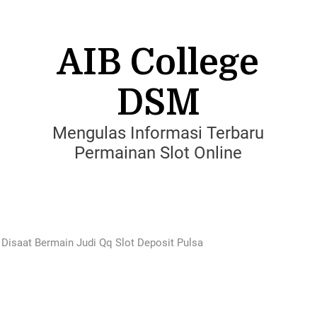
AIB College
DSM
Mengulas Informasi Terbaru
Permainan Slot Online
Disaat Bermain Judi Qq Slot Deposit Pulsa