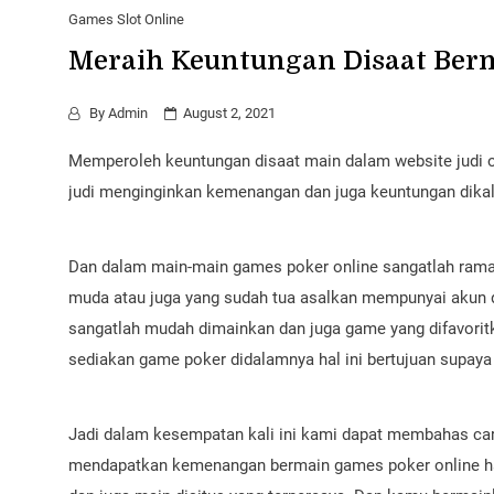
Games Slot Online
Meraih Keuntungan Disaat Berma
By
Admin
August 2, 2021
Memperoleh keuntungan disaat main dalam website judi o
judi menginginkan kemenangan dan juga keuntungan dika
Dan dalam main-main games poker online sangatlah ramai
muda atau juga yang sudah tua asalkan mempunyai akun d
sangatlah mudah dimainkan dan juga game yang difavoritk
sediakan game poker didalamnya hal ini bertujuan supa
Jadi dalam kesempatan kali ini kami dapat membahas ca
mendapatkan kemenangan bermain games poker online har