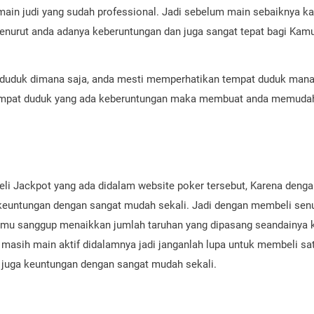
main judi yang sudah professional. Jadi sebelum main sebaiknya k
nurut anda adanya keberuntungan dan juga sangat tepat bagi Kam
n duduk dimana saja, anda mesti memperhatikan tempat duduk man
tempat duduk yang ada keberuntungan maka membuat anda memuda
 Jackpot yang ada didalam website poker tersebut, Karena denga
keuntungan dengan sangat mudah sekali. Jadi dengan membeli sen
 kamu sanggup menaikkan jumlah taruhan yang dipasang seandainya
masih main aktif didalamnya jadi janganlah lupa untuk membeli sa
juga keuntungan dengan sangat mudah sekali.