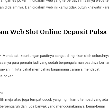
lah games poker ini didalam web yang terpercaya misalnya website
n didalamnya. Dan didalam web ini kamu tidak butuh khawatir kar
.
m Web Slot Online Deposit Pulsa
– Mendapati keuntungan pastinya sangat diinginkan oleh seluruhny
Biasanya para pemain judi yang sudah berpengalaman pastinya berha
 bawah ini kita bakal membahas bagaimana caranya mendapati
e poker.
ya
ih meja atau juga tempat duduk yang ingin kamu tempati yang ada
 berpengaruh dan juga banyak yang menggunakannya, benar-benar