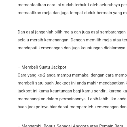
memanfaatkan cara ini sudah terbukti oleh seluruhnya pe
memastikan meja dan juga tempat duduk bermain yang me
Dan asal janganlah pilih meja dan juga asal sembaranga
selalu meraih kemenangan. Dengan memilih meja atau 
mendapati kemenangan dan juga keuntungan didalamnya.
– Membeli Suatu Jackpot
Cara yang ke-2 anda mampu memakai dengan cara membeli
membeli satu buah Jackpot ini anda mahir mendapatkan 
jackpot ini kamu keuntungan bagi kamu sendiri, karena
memenangkan dalam permainannya. Lebih-lebih jika anda 
buah jackpotnya biar dapat memperoleh kemenangan dan 
– Mengambil Bonus Sebagai Anggota atau Pemain Baru