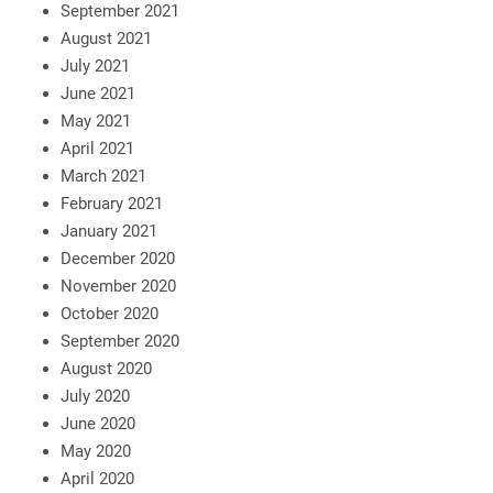
September 2021
August 2021
July 2021
June 2021
May 2021
April 2021
March 2021
February 2021
January 2021
December 2020
November 2020
October 2020
September 2020
August 2020
July 2020
June 2020
May 2020
April 2020