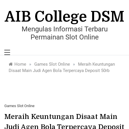
Skip
to
AIB College DSM
content
Mengulas Informasi Terbaru
Permainan Slot Online
»
»
Home
Games Slot Online
Meraih Keuntungan
Disaat Main Judi Agen Bola Terpercaya Deposit 50rb
Games Slot Online
Meraih Keuntungan Disaat Main
Judi Agen Bola Terpercaya Deposit