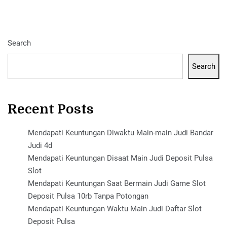
Search
Search
Recent Posts
Mendapati Keuntungan Diwaktu Main-main Judi Bandar
Judi 4d
Mendapati Keuntungan Disaat Main Judi Deposit Pulsa
Slot
Mendapati Keuntungan Saat Bermain Judi Game Slot
Deposit Pulsa 10rb Tanpa Potongan
Mendapati Keuntungan Waktu Main Judi Daftar Slot
Deposit Pulsa