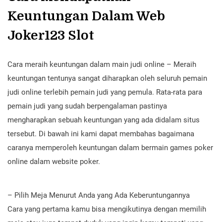
Keuntungan Dalam Web
Joker123 Slot
Cara meraih keuntungan dalam main judi online – Meraih
keuntungan tentunya sangat diharapkan oleh seluruh pemain
judi online terlebih pemain judi yang pemula. Rata-rata para
pemain judi yang sudah berpengalaman pastinya
mengharapkan sebuah keuntungan yang ada didalam situs
tersebut. Di bawah ini kami dapat membahas bagaimana
caranya memperoleh keuntungan dalam bermain games poker
online dalam website poker.
– Pilih Meja Menurut Anda yang Ada Keberuntungannya
Cara yang pertama kamu bisa mengikutinya dengan memilih