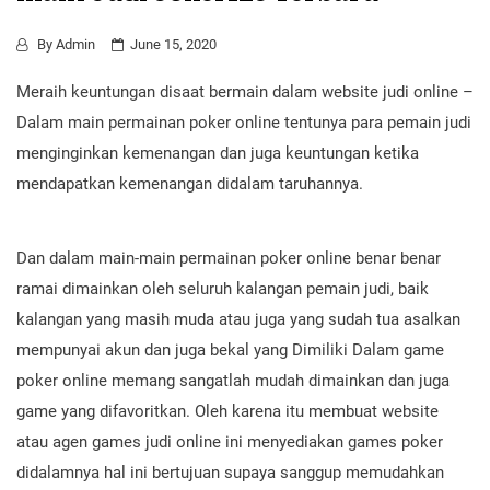
By
Admin
June 15, 2020
Meraih keuntungan disaat bermain dalam website judi online –
Dalam main permainan poker online tentunya para pemain judi
menginginkan kemenangan dan juga keuntungan ketika
mendapatkan kemenangan didalam taruhannya.
Dan dalam main-main permainan poker online benar benar
ramai dimainkan oleh seluruh kalangan pemain judi, baik
kalangan yang masih muda atau juga yang sudah tua asalkan
mempunyai akun dan juga bekal yang Dimiliki Dalam game
poker online memang sangatlah mudah dimainkan dan juga
game yang difavoritkan. Oleh karena itu membuat website
atau agen games judi online ini menyediakan games poker
didalamnya hal ini bertujuan supaya sanggup memudahkan