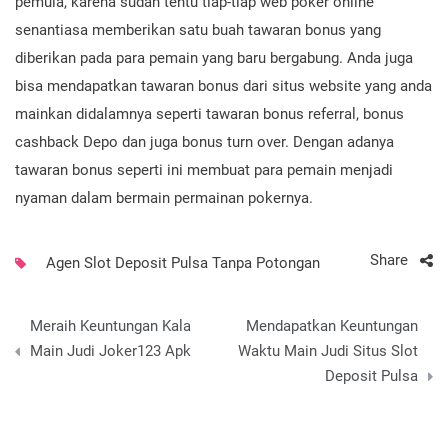
pemula, karena sudah tentu tiap-tiap web poker online
senantiasa memberikan satu buah tawaran bonus yang
diberikan pada para pemain yang baru bergabung. Anda juga
bisa mendapatkan tawaran bonus dari situs website yang anda
mainkan didalamnya seperti tawaran bonus referral, bonus
cashback Depo dan juga bonus turn over. Dengan adanya
tawaran bonus seperti ini membuat para pemain menjadi
nyaman dalam bermain permainan pokernya.
Share
Agen Slot Deposit Pulsa Tanpa Potongan
Post
Meraih Keuntungan Kala
Mendapatkan Keuntungan
navigation
Main Judi Joker123 Apk
Waktu Main Judi Situs Slot
Deposit Pulsa