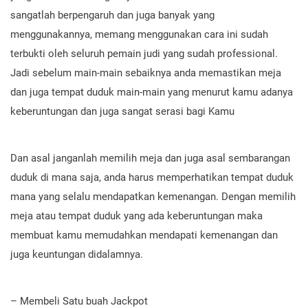
sangatlah berpengaruh dan juga banyak yang
menggunakannya, memang menggunakan cara ini sudah
terbukti oleh seluruh pemain judi yang sudah professional.
Jadi sebelum main-main sebaiknya anda memastikan meja
dan juga tempat duduk main-main yang menurut kamu adanya
keberuntungan dan juga sangat serasi bagi Kamu
Dan asal janganlah memilih meja dan juga asal sembarangan
duduk di mana saja, anda harus memperhatikan tempat duduk
mana yang selalu mendapatkan kemenangan. Dengan memilih
meja atau tempat duduk yang ada keberuntungan maka
membuat kamu memudahkan mendapati kemenangan dan
juga keuntungan didalamnya.
– Membeli Satu buah Jackpot