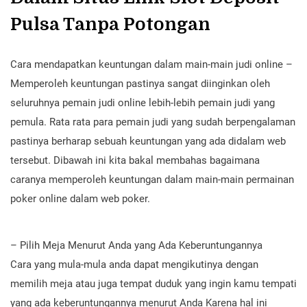
Pulsa Tanpa Potongan
Cara mendapatkan keuntungan dalam main-main judi online –
Memperoleh keuntungan pastinya sangat diinginkan oleh
seluruhnya pemain judi online lebih-lebih pemain judi yang
pemula. Rata rata para pemain judi yang sudah berpengalaman
pastinya berharap sebuah keuntungan yang ada didalam web
tersebut. Dibawah ini kita bakal membahas bagaimana
caranya memperoleh keuntungan dalam main-main permainan
poker online dalam web poker.
– Pilih Meja Menurut Anda yang Ada Keberuntungannya
Cara yang mula-mula anda dapat mengikutinya dengan
memilih meja atau juga tempat duduk yang ingin kamu tempati
yang ada keberuntungannya menurut Anda Karena hal ini