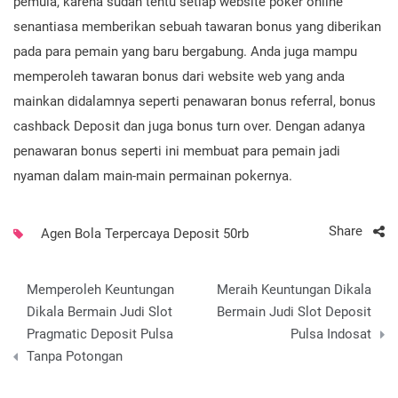
pemula, karena sudah tentu setiap website poker online
senantiasa memberikan sebuah tawaran bonus yang diberikan
pada para pemain yang baru bergabung. Anda juga mampu
memperoleh tawaran bonus dari website web yang anda
mainkan didalamnya seperti penawaran bonus referral, bonus
cashback Deposit dan juga bonus turn over. Dengan adanya
penawaran bonus seperti ini membuat para pemain jadi
nyaman dalam main-main permainan pokernya.
Share
Agen Bola Terpercaya Deposit 50rb
Post
Memperoleh Keuntungan
Meraih Keuntungan Dikala
navigation
Dikala Bermain Judi Slot
Bermain Judi Slot Deposit
Pragmatic Deposit Pulsa
Pulsa Indosat
Tanpa Potongan