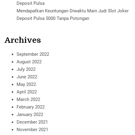
Deposit Pulsa
Mendapatkan Keuntungan Diwaktu Main Judi Slot Joker
Deposit Pulsa 5000 Tanpa Potongan
Archives
September 2022
August 2022
July 2022
June 2022
May 2022
April 2022
March 2022
February 2022
January 2022
December 2021
November 2021