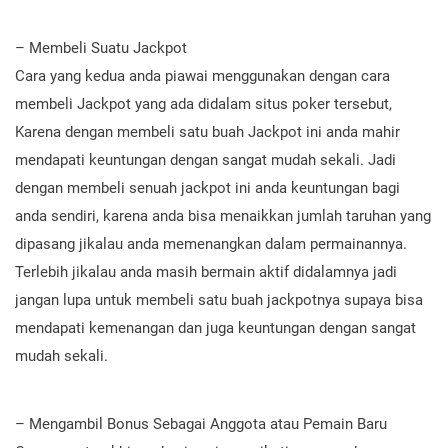
– Membeli Suatu Jackpot
Cara yang kedua anda piawai menggunakan dengan cara
membeli Jackpot yang ada didalam situs poker tersebut,
Karena dengan membeli satu buah Jackpot ini anda mahir
mendapati keuntungan dengan sangat mudah sekali. Jadi
dengan membeli senuah jackpot ini anda keuntungan bagi
anda sendiri, karena anda bisa menaikkan jumlah taruhan yang
dipasang jikalau anda memenangkan dalam permainannya.
Terlebih jikalau anda masih bermain aktif didalamnya jadi
jangan lupa untuk membeli satu buah jackpotnya supaya bisa
mendapati kemenangan dan juga keuntungan dengan sangat
mudah sekali.
– Mengambil Bonus Sebagai Anggota atau Pemain Baru