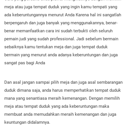
meja atau juga tempat duduk yang ingin kamu tempati yang
ada keberuntungannya menurut Anda Karena hal ini sangatlah
berpengaruh dan juga banyak yang menggunakannya, benar-
benar memanfaatkan cara ini sudah terbukti oleh seluruh
pemain judi yang sudah professional. Jadi sebelum bermain
sebaiknya kamu tentukan meja dan juga tempat duduk
bermain yang menurut anda adanya keberuntungan dan juga
sangat pas bagi Anda
Dan asal jangan sampai pilih meja dan juga asal sembarangan
duduk dimana saja, anda harus memperhatikan tempat duduk
mana yang senantiasa meraih kemenangan. Dengan memilih
meja atau tempat duduk yang ada keberuntungan maka
membuat anda memudahkan meraih kemenangan dan juga
keuntungan didalamnya.