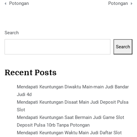
Potongan
Potongan
Search
Search
Recent Posts
Mendapati Keuntungan Diwaktu Main-main Judi Bandar
Judi 4d
Mendapati Keuntungan Disaat Main Judi Deposit Pulsa
Slot
Mendapati Keuntungan Saat Bermain Judi Game Slot
Deposit Pulsa 10rb Tanpa Potongan
Mendapati Keuntungan Waktu Main Judi Daftar Slot