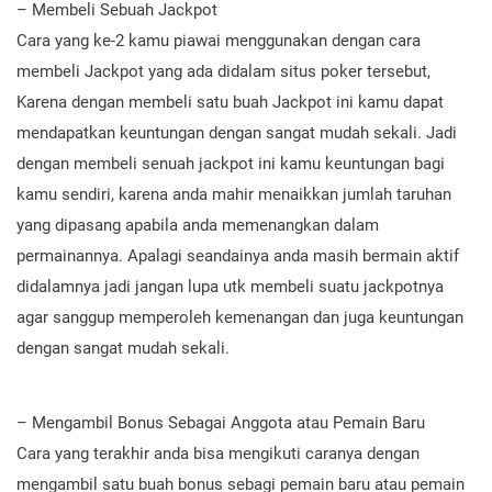
– Membeli Sebuah Jackpot
Cara yang ke-2 kamu piawai menggunakan dengan cara
membeli Jackpot yang ada didalam situs poker tersebut,
Karena dengan membeli satu buah Jackpot ini kamu dapat
mendapatkan keuntungan dengan sangat mudah sekali. Jadi
dengan membeli senuah jackpot ini kamu keuntungan bagi
kamu sendiri, karena anda mahir menaikkan jumlah taruhan
yang dipasang apabila anda memenangkan dalam
permainannya. Apalagi seandainya anda masih bermain aktif
didalamnya jadi jangan lupa utk membeli suatu jackpotnya
agar sanggup memperoleh kemenangan dan juga keuntungan
dengan sangat mudah sekali.
– Mengambil Bonus Sebagai Anggota atau Pemain Baru
Cara yang terakhir anda bisa mengikuti caranya dengan
mengambil satu buah bonus sebagi pemain baru atau pemain