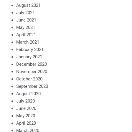
August 2021
July 2021
June 2021
May 2021
April 2021
March 2021
February 2021
January 2021
December 2020
November 2020
October 2020
September 2020
August 2020
July 2020
June 2020
May 2020
April 2020
March 2020