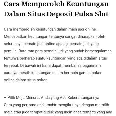
Cara Memperoleh Keuntungan
Dalam Situs Deposit Pulsa Slot
Cara memperoleh keuntungan dalam main judi online –
Mendapatkan keuntungan tentunya sangat diharapkan oleh
seluruhnya pemain judi online apalagi pemain judi yang
pemula. Rata rata para pemain judi yang sudah berpengalaman
tentunya berharap suatu keuntungan yang ada didalam situs
tersebut. Di bawah ini kami dapat membahas bagaimana
caranya meraih keuntungan dalam bermain games poker
online dalam situs poker.
– Pilih Meja Menurut Anda yang Ada Keberuntungannya
Cara yang pertama anda mahir mengikutinya dengan memilih
meja atau juga tempat duduk yang ingin anda tempati yang ada