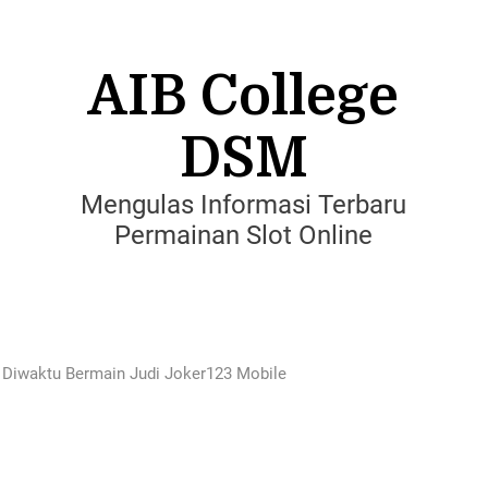
AIB College
DSM
Mengulas Informasi Terbaru
Permainan Slot Online
 Diwaktu Bermain Judi Joker123 Mobile