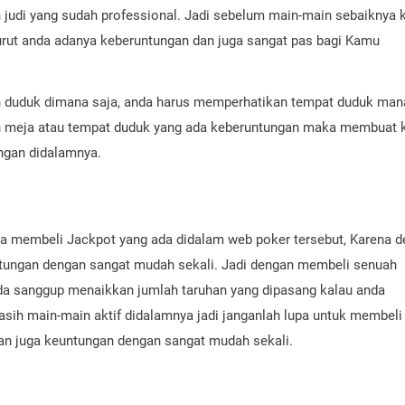
 judi yang sudah professional. Jadi sebelum main-main sebaiknya
ut anda adanya keberuntungan dan juga sangat pas bagi Kamu
n duduk dimana saja, anda harus memperhatikan tempat duduk man
h meja atau tempat duduk yang ada keberuntungan maka membuat
gan didalamnya.
membeli Jackpot yang ada didalam web poker tersebut, Karena 
tungan dengan sangat mudah sekali. Jadi dengan membeli senuah
nda sanggup menaikkan jumlah taruhan yang dipasang kalau anda
ih main-main aktif didalamnya jadi janganlah lupa untuk membeli
n juga keuntungan dengan sangat mudah sekali.