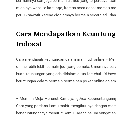
bermainnya dan juga bermain disitus yang terpercaya. Da
misalnya website kantinqq, karena anda dapat merasa m
perlu khawatir karena didalamnya bermain secara adil dan
Cara Mendapatkan Keuntungan
Indosat
Cara mendapati keuntungan dalam main judi online – Mera
online lebih-lebih pemain judi yang pemula. Umumnya pa
buah keuntungan yang ada didalam situs tersebut. Di ba
keuntungan dalam bermain permainan poker online dalam 
– Memilih Meja Menurut Kamu yang Ada Keberuntungann
Cara yang perdana kamu mahir mengikutinya dengan memil
keberuntungannya menurut Kamu Karena hal ini sangatl