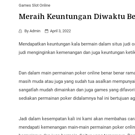
Games Slot Online
Meraih Keuntungan Diwaktu Ber
By
Admin
April 3, 2022
Mendapatkan keuntungan kala bermain dalam situs judi o
judi menginginkan kemenangan dan juga keuntungan ket
Dan dalam main permainan poker online benar benar ramai
masih muda atau juga yang sudah tua asalkan mempunyai 
sangatlah mudah dimainkan dan juga games yang difavorit
sediakan permainan poker didalamnya hal ini bertujuan
Jadi dalam kesempatan kali ini kami akan membahas ca
mendapati kemenangan main-main permainan poker online