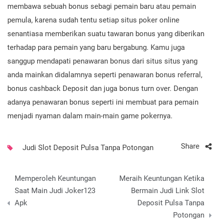
membawa sebuah bonus sebagi pemain baru atau pemain
pemula, karena sudah tentu setiap situs poker online
senantiasa memberikan suatu tawaran bonus yang diberikan
terhadap para pemain yang baru bergabung. Kamu juga
sanggup mendapati penawaran bonus dari situs situs yang
anda mainkan didalamnya seperti penawaran bonus referral,
bonus cashback Deposit dan juga bonus turn over. Dengan
adanya penawaran bonus seperti ini membuat para pemain
menjadi nyaman dalam main-main game pokernya.
Share
Judi Slot Deposit Pulsa Tanpa Potongan
Post
Memperoleh Keuntungan
Meraih Keuntungan Ketika
navigation
Saat Main Judi Joker123
Bermain Judi Link Slot
Apk
Deposit Pulsa Tanpa
Potongan