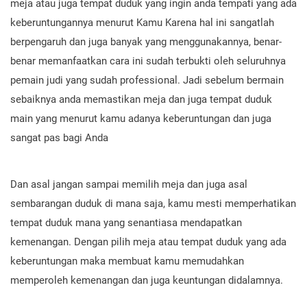
meja atau juga tempat duduk yang ingin anda tempati yang ada
keberuntungannya menurut Kamu Karena hal ini sangatlah
berpengaruh dan juga banyak yang menggunakannya, benar-
benar memanfaatkan cara ini sudah terbukti oleh seluruhnya
pemain judi yang sudah professional. Jadi sebelum bermain
sebaiknya anda memastikan meja dan juga tempat duduk
main yang menurut kamu adanya keberuntungan dan juga
sangat pas bagi Anda
Dan asal jangan sampai memilih meja dan juga asal
sembarangan duduk di mana saja, kamu mesti memperhatikan
tempat duduk mana yang senantiasa mendapatkan
kemenangan. Dengan pilih meja atau tempat duduk yang ada
keberuntungan maka membuat kamu memudahkan
memperoleh kemenangan dan juga keuntungan didalamnya.