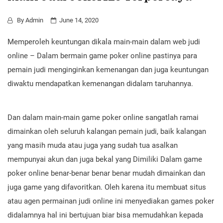
By
Admin
June 14, 2020
Memperoleh keuntungan dikala main-main dalam web judi
online – Dalam bermain game poker online pastinya para
pemain judi menginginkan kemenangan dan juga keuntungan
diwaktu mendapatkan kemenangan didalam taruhannya.
Dan dalam main-main game poker online sangatlah ramai
dimainkan oleh seluruh kalangan pemain judi, baik kalangan
yang masih muda atau juga yang sudah tua asalkan
mempunyai akun dan juga bekal yang Dimiliki Dalam game
poker online benar-benar benar benar mudah dimainkan dan
juga game yang difavoritkan. Oleh karena itu membuat situs
atau agen permainan judi online ini menyediakan games poker
didalamnya hal ini bertujuan biar bisa memudahkan kepada