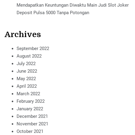
Mendapatkan Keuntungan Diwaktu Main Judi Slot Joker
Deposit Pulsa 5000 Tanpa Potongan
Archives
September 2022
August 2022
July 2022
June 2022
May 2022
April 2022
March 2022
February 2022
January 2022
December 2021
November 2021
October 2021