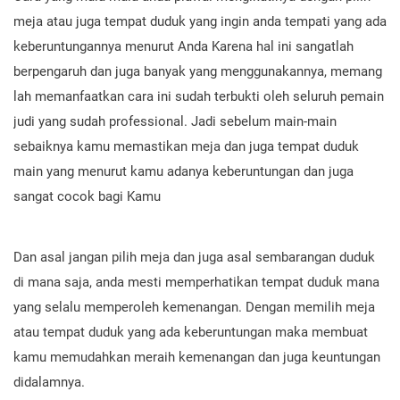
meja atau juga tempat duduk yang ingin anda tempati yang ada
keberuntungannya menurut Anda Karena hal ini sangatlah
berpengaruh dan juga banyak yang menggunakannya, memang
lah memanfaatkan cara ini sudah terbukti oleh seluruh pemain
judi yang sudah professional. Jadi sebelum main-main
sebaiknya kamu memastikan meja dan juga tempat duduk
main yang menurut kamu adanya keberuntungan dan juga
sangat cocok bagi Kamu
Dan asal jangan pilih meja dan juga asal sembarangan duduk
di mana saja, anda mesti memperhatikan tempat duduk mana
yang selalu memperoleh kemenangan. Dengan memilih meja
atau tempat duduk yang ada keberuntungan maka membuat
kamu memudahkan meraih kemenangan dan juga keuntungan
didalamnya.