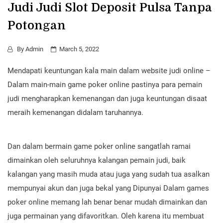
Judi Judi Slot Deposit Pulsa Tanpa
Potongan
By
Admin
March 5, 2022
Mendapati keuntungan kala main dalam website judi online –
Dalam main-main game poker online pastinya para pemain
judi mengharapkan kemenangan dan juga keuntungan disaat
meraih kemenangan didalam taruhannya.
Dan dalam bermain game poker online sangatlah ramai
dimainkan oleh seluruhnya kalangan pemain judi, baik
kalangan yang masih muda atau juga yang sudah tua asalkan
mempunyai akun dan juga bekal yang Dipunyai Dalam games
poker online memang lah benar benar mudah dimainkan dan
juga permainan yang difavoritkan. Oleh karena itu membuat