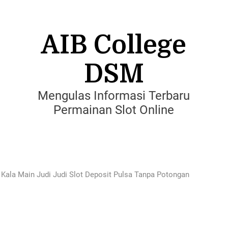
AIB College
DSM
Mengulas Informasi Terbaru
Permainan Slot Online
Kala Main Judi Judi Slot Deposit Pulsa Tanpa Potongan