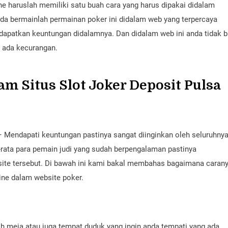
 haruslah memiliki satu buah cara yang harus dipakai didalam
nda bermainlah permainan poker ini didalam web yang terpercaya
apatkan keuntungan didalamnya. Dan didalam web ini anda tidak b
k ada kecurangan.
m Situs Slot Joker Deposit Pulsa
 Mendapati keuntungan pastinya sangat diinginkan oleh seluruhny
a-rata para pemain judi yang sudah berpengalaman pastinya
te tersebut. Di bawah ini kami bakal membahas bagaimana caran
ne dalam website poker.
 meja atau juga tempat duduk yang ingin anda tempati yang ada