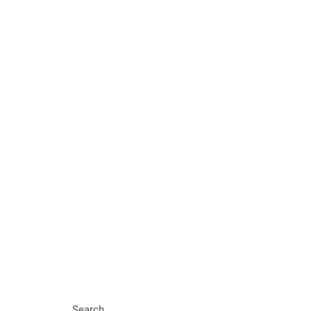
Search