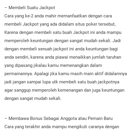
– Membeli Suatu Jackpot
Cara yang ke-2 anda mahir memanfaatkan dengan cara
membeli Jackpot yang ada didalam situs poker tersebut,
Karena dengan membeli satu buah Jackpot ini anda mampu
memperoleh keuntungan dengan sangat mudah sekali. Jadi
dengan membeli senuah jackpot ini anda keuntungan bagi
anda sendiri, karena anda piawai menaikkan jumlah taruhan
yang dipasang jikalau kamu memenangkan dalam
permainannya. Apalagi jika kamu masih main aktif didalamnya
jadi jangan sampai lupa utk membeli satu buah jackpotnya
agar sanggup memperoleh kemenangan dan juga keuntungan
dengan sangat mudah sekali.
– Membawa Bonus Sebagai Anggota atau Pemain Baru
Cara yang terakhir anda mampu mengikuti caranya dengan