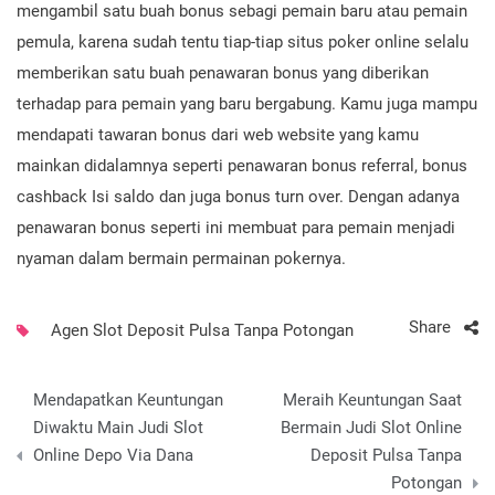
mengambil satu buah bonus sebagi pemain baru atau pemain
pemula, karena sudah tentu tiap-tiap situs poker online selalu
memberikan satu buah penawaran bonus yang diberikan
terhadap para pemain yang baru bergabung. Kamu juga mampu
mendapati tawaran bonus dari web website yang kamu
mainkan didalamnya seperti penawaran bonus referral, bonus
cashback Isi saldo dan juga bonus turn over. Dengan adanya
penawaran bonus seperti ini membuat para pemain menjadi
nyaman dalam bermain permainan pokernya.
Share
Agen Slot Deposit Pulsa Tanpa Potongan
Post
Mendapatkan Keuntungan
Meraih Keuntungan Saat
navigation
Diwaktu Main Judi Slot
Bermain Judi Slot Online
Online Depo Via Dana
Deposit Pulsa Tanpa
Potongan