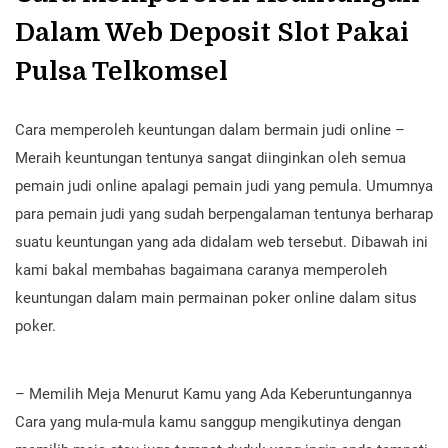
Dalam Web Deposit Slot Pakai
Pulsa Telkomsel
Cara memperoleh keuntungan dalam bermain judi online –
Meraih keuntungan tentunya sangat diinginkan oleh semua
pemain judi online apalagi pemain judi yang pemula. Umumnya
para pemain judi yang sudah berpengalaman tentunya berharap
suatu keuntungan yang ada didalam web tersebut. Dibawah ini
kami bakal membahas bagaimana caranya memperoleh
keuntungan dalam main permainan poker online dalam situs
poker.
– Memilih Meja Menurut Kamu yang Ada Keberuntungannya
Cara yang mula-mula kamu sanggup mengikutinya dengan