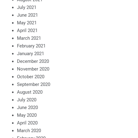
July 2021
June 2021
May 2021
April 2021
March 2021
February 2021
January 2021
December 2020
November 2020
October 2020
September 2020
August 2020
July 2020
June 2020
May 2020
April 2020
March 2020