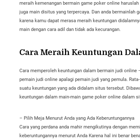
meraih kemenangan bermain game poker online haruslah 
juga main disitus yang terpercaya. Dan anda bermainlah 
karena kamu dapat merasa meraih keuntungan didalamnya. 
main dengan cara adil dan tidak ada kecurangan.
Cara Meraih Keuntungan Dal
Cara memperoleh keuntungan dalam bermain judi online 
pemain judi online apalagi pemain judi yang pemula. Rat
suatu keuntungan yang ada didalam situs tersebut. Dib
keuntungan dalam main-main game poker online dalam si
– Pilih Meja Menurut Anda yang Ada Keberuntungannya
Cara yang perdana anda mahir mengikutinya dengan memil
keberuntungannya menurut Anda Karena hal ini benar ben