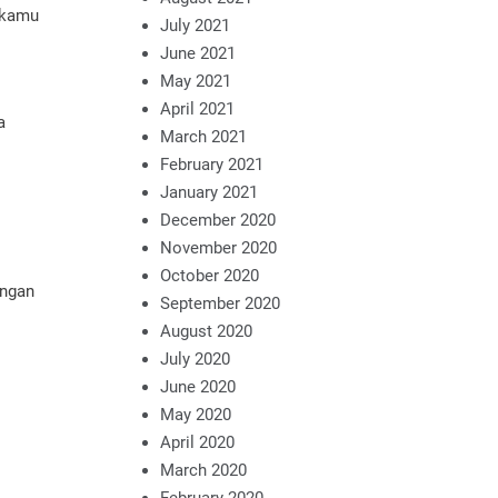
 kamu
July 2021
June 2021
May 2021
April 2021
a
March 2021
February 2021
January 2021
December 2020
November 2020
October 2020
engan
September 2020
August 2020
July 2020
June 2020
May 2020
April 2020
March 2020