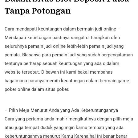
Tanpa Potongan
Cara mendapati keuntungan dalam bermain judi online –
Mendapati keuntungan pastinya sangat di harapkan oleh
seluruhnya pemain judi online lebih-lebih pemain judi yang
pemula. Biasanya para pemain judi yang sudah berpengalaman
tentunya berharap sebuah keuntungan yang ada didalam
website tersebut. Dibawah ini kami bakal membahas
bagaimana caranya meraih keuntungan dalam bermain game
poker online dalam situs poker.
– Pilih Meja Menurut Anda yang Ada Keberuntungannya
Cara yang pertama anda mahir mengikutinya dengan pilih meja
atau juga tempat duduk yang ingin kamu tempati yang ada
keberuntungannya menurut Kamu Karena hal ini benar benar