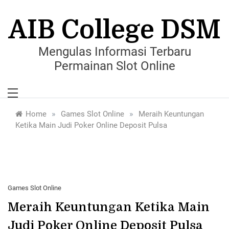
Skip
to
AIB College DSM
content
Mengulas Informasi Terbaru
Permainan Slot Online
»
»
Home
Games Slot Online
Meraih Keuntungan
Ketika Main Judi Poker Online Deposit Pulsa
Games Slot Online
Meraih Keuntungan Ketika Main
Judi Poker Online Deposit Pulsa