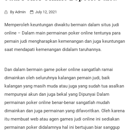
By
Admin
July 12, 2021
Memperoleh keuntungan diwaktu bermain dalam situs judi
online – Dalam main permainan poker online tentunya para
pemain judi mengharapkan kemenangan dan juga keuntungan
saat mendapati kemenangan didalam taruhannya.
Dan dalam bermain game poker online sangatlah ramai
dimainkan oleh seluruhnya kalangan pemain judi, baik
kalangan yang masih muda atau juga yang sudah tua asalkan
mempunyai akun dan juga bekal yang Dipunyai Dalam
permainan poker online benar-benar sangatlah mudah
dimainkan dan juga permainan yang difavoritkan. Oleh karena
itu membuat web atau agen games judi online ini sediakan
permainan poker didalamnya hal ini bertujuan biar sanggup