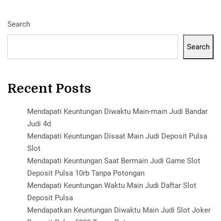
Search
Search
Recent Posts
Mendapati Keuntungan Diwaktu Main-main Judi Bandar
Judi 4d
Mendapati Keuntungan Disaat Main Judi Deposit Pulsa
Slot
Mendapati Keuntungan Saat Bermain Judi Game Slot
Deposit Pulsa 10rb Tanpa Potongan
Mendapati Keuntungan Waktu Main Judi Daftar Slot
Deposit Pulsa
Mendapatkan Keuntungan Diwaktu Main Judi Slot Joker