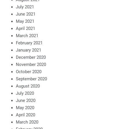
July 2021
June 2021
May 2021
April 2021
March 2021
February 2021
January 2021
December 2020
November 2020
October 2020
September 2020
August 2020
July 2020
June 2020
May 2020
April 2020
March 2020