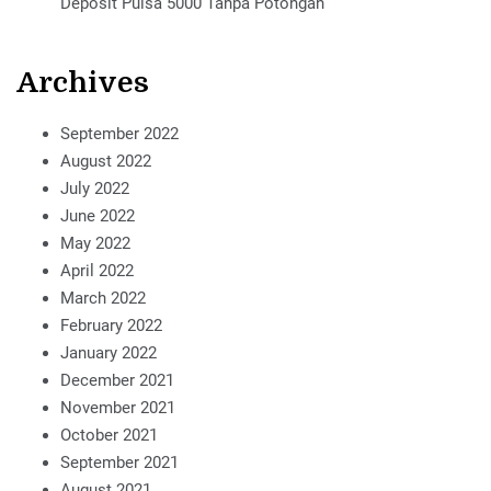
Deposit Pulsa 5000 Tanpa Potongan
Archives
September 2022
August 2022
July 2022
June 2022
May 2022
April 2022
March 2022
February 2022
January 2022
December 2021
November 2021
October 2021
September 2021
August 2021