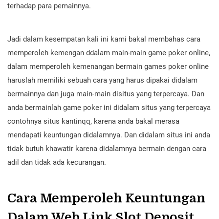
terhadap para pemainnya.
Jadi dalam kesempatan kali ini kami bakal membahas cara
memperoleh kemengan ddalam main-main game poker online,
dalam memperoleh kemenangan bermain games poker online
haruslah memiliki sebuah cara yang harus dipakai didalam
bermainnya dan juga main-main disitus yang terpercaya. Dan
anda bermainlah game poker ini didalam situs yang terpercaya
contohnya situs kantinqq, karena anda bakal merasa
mendapati keuntungan didalamnya. Dan didalam situs ini anda
tidak butuh khawatir karena didalamnya bermain dengan cara
adil dan tidak ada kecurangan.
Cara Memperoleh Keuntungan
Dalam Web Link Slot Deposit