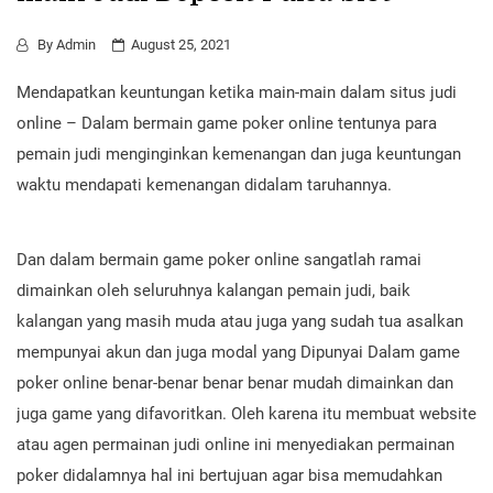
By
Admin
August 25, 2021
Mendapatkan keuntungan ketika main-main dalam situs judi
online – Dalam bermain game poker online tentunya para
pemain judi menginginkan kemenangan dan juga keuntungan
waktu mendapati kemenangan didalam taruhannya.
Dan dalam bermain game poker online sangatlah ramai
dimainkan oleh seluruhnya kalangan pemain judi, baik
kalangan yang masih muda atau juga yang sudah tua asalkan
mempunyai akun dan juga modal yang Dipunyai Dalam game
poker online benar-benar benar benar mudah dimainkan dan
juga game yang difavoritkan. Oleh karena itu membuat website
atau agen permainan judi online ini menyediakan permainan
poker didalamnya hal ini bertujuan agar bisa memudahkan