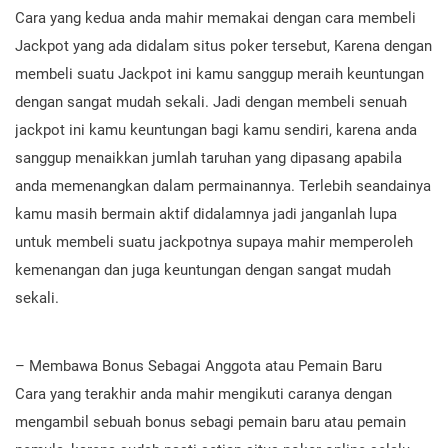
Cara yang kedua anda mahir memakai dengan cara membeli
Jackpot yang ada didalam situs poker tersebut, Karena dengan
membeli suatu Jackpot ini kamu sanggup meraih keuntungan
dengan sangat mudah sekali. Jadi dengan membeli senuah
jackpot ini kamu keuntungan bagi kamu sendiri, karena anda
sanggup menaikkan jumlah taruhan yang dipasang apabila
anda memenangkan dalam permainannya. Terlebih seandainya
kamu masih bermain aktif didalamnya jadi janganlah lupa
untuk membeli suatu jackpotnya supaya mahir memperoleh
kemenangan dan juga keuntungan dengan sangat mudah
sekali.
– Membawa Bonus Sebagai Anggota atau Pemain Baru
Cara yang terakhir anda mahir mengikuti caranya dengan
mengambil sebuah bonus sebagi pemain baru atau pemain