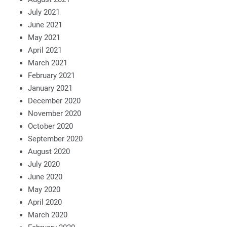
July 2021
June 2021
May 2021
April 2021
March 2021
February 2021
January 2021
December 2020
November 2020
October 2020
September 2020
August 2020
July 2020
June 2020
May 2020
April 2020
March 2020