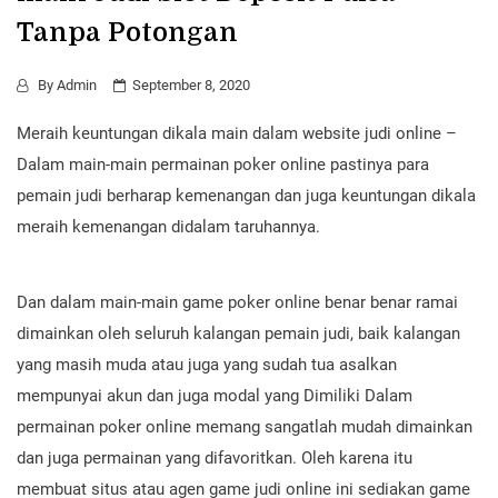
Tanpa Potongan
By
Admin
September 8, 2020
Meraih keuntungan dikala main dalam website judi online –
Dalam main-main permainan poker online pastinya para
pemain judi berharap kemenangan dan juga keuntungan dikala
meraih kemenangan didalam taruhannya.
Dan dalam main-main game poker online benar benar ramai
dimainkan oleh seluruh kalangan pemain judi, baik kalangan
yang masih muda atau juga yang sudah tua asalkan
mempunyai akun dan juga modal yang Dimiliki Dalam
permainan poker online memang sangatlah mudah dimainkan
dan juga permainan yang difavoritkan. Oleh karena itu
membuat situs atau agen game judi online ini sediakan game