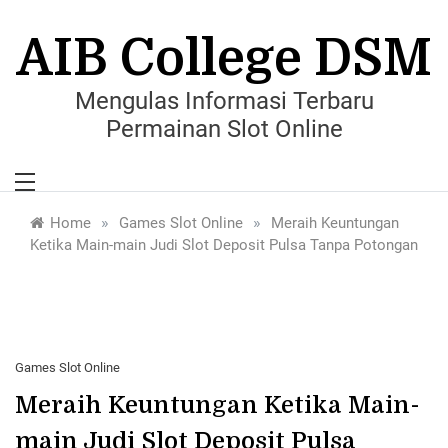
Skip
to
AIB College DSM
content
Mengulas Informasi Terbaru
Permainan Slot Online
»
»
Home
Games Slot Online
Meraih Keuntungan
Ketika Main-main Judi Slot Deposit Pulsa Tanpa Potongan
Games Slot Online
Meraih Keuntungan Ketika Main-
main Judi Slot Deposit Pulsa