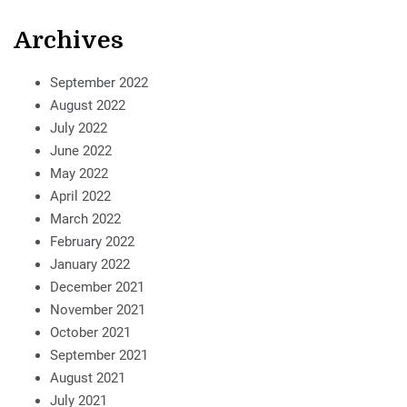
Archives
September 2022
August 2022
July 2022
June 2022
May 2022
April 2022
March 2022
February 2022
January 2022
December 2021
November 2021
October 2021
September 2021
August 2021
July 2021