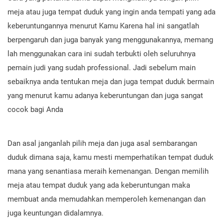
meja atau juga tempat duduk yang ingin anda tempati yang ada
keberuntungannya menurut Kamu Karena hal ini sangatlah
berpengaruh dan juga banyak yang menggunakannya, memang
lah menggunakan cara ini sudah terbukti oleh seluruhnya
pemain judi yang sudah professional. Jadi sebelum main
sebaiknya anda tentukan meja dan juga tempat duduk bermain
yang menurut kamu adanya keberuntungan dan juga sangat
cocok bagi Anda
Dan asal janganlah pilih meja dan juga asal sembarangan
duduk dimana saja, kamu mesti memperhatikan tempat duduk
mana yang senantiasa meraih kemenangan. Dengan memilih
meja atau tempat duduk yang ada keberuntungan maka
membuat anda memudahkan memperoleh kemenangan dan
juga keuntungan didalamnya.