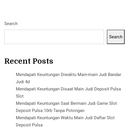
Search
Search
Recent Posts
Mendapati Keuntungan Diwaktu Main-main Judi Bandar
Judi 4d
Mendapati Keuntungan Disaat Main Judi Deposit Pulsa
Slot
Mendapati Keuntungan Saat Bermain Judi Game Slot
Deposit Pulsa 10rb Tanpa Potongan
Mendapati Keuntungan Waktu Main Judi Daftar Slot
Deposit Pulsa