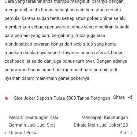
Cara yang terakhir anda mampu mengikuti caranya dengan
mengambil suatu bonus sebagi pemain baru atau pemain
pemula, karena sudah tentu setiap situs poker online selalu
memberikan sebuah penawaran bonus yang diberikan kepada
para pemain yang baru bergabung. Anda juga bisa
mendapatkan tawaran bonus dari web situs yang kamu
mainkan didalamnya seperti tawaran bonus referral, bonus
cashback Isi saldo dan juga bonus turn over. Dengan adanya
penawaran bonus seperti ini membuat para pemain jadi
nyaman dalam main-main game pokernya.
Share
Slot Joker Deposit Pulsa 5000 Tanpa Potongan
Post
Meraih Keuntungan Kala
Mendapati Keuntungan
navigation
Bermain Judi Judi Slot
Dikala Main Judi Joker123
Deposit Pulsa
Slot