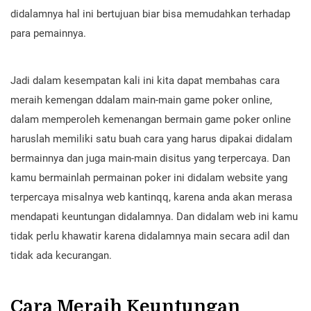
didalamnya hal ini bertujuan biar bisa memudahkan terhadap
para pemainnya.
Jadi dalam kesempatan kali ini kita dapat membahas cara
meraih kemengan ddalam main-main game poker online,
dalam memperoleh kemenangan bermain game poker online
haruslah memiliki satu buah cara yang harus dipakai didalam
bermainnya dan juga main-main disitus yang terpercaya. Dan
kamu bermainlah permainan poker ini didalam website yang
terpercaya misalnya web kantinqq, karena anda akan merasa
mendapati keuntungan didalamnya. Dan didalam web ini kamu
tidak perlu khawatir karena didalamnya main secara adil dan
tidak ada kecurangan.
Cara Meraih Keuntungan