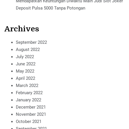
Mendapatkan Keuntungan Diwaktu Main Judi Slot Joker
Deposit Pulsa 5000 Tanpa Potongan
Archives
September 2022
August 2022
July 2022
June 2022
May 2022
April 2022
March 2022
February 2022
January 2022
December 2021
November 2021
October 2021
September 2021