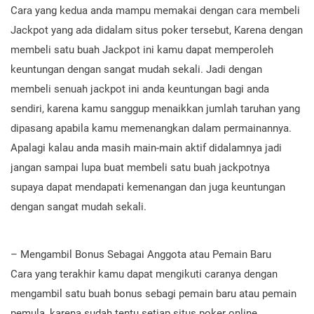
Cara yang kedua anda mampu memakai dengan cara membeli
Jackpot yang ada didalam situs poker tersebut, Karena dengan
membeli satu buah Jackpot ini kamu dapat memperoleh
keuntungan dengan sangat mudah sekali. Jadi dengan
membeli senuah jackpot ini anda keuntungan bagi anda
sendiri, karena kamu sanggup menaikkan jumlah taruhan yang
dipasang apabila kamu memenangkan dalam permainannya.
Apalagi kalau anda masih main-main aktif didalamnya jadi
jangan sampai lupa buat membeli satu buah jackpotnya
supaya dapat mendapati kemenangan dan juga keuntungan
dengan sangat mudah sekali.
– Mengambil Bonus Sebagai Anggota atau Pemain Baru
Cara yang terakhir kamu dapat mengikuti caranya dengan
mengambil satu buah bonus sebagi pemain baru atau pemain
pemula, karena sudah tentu setiap situs poker online