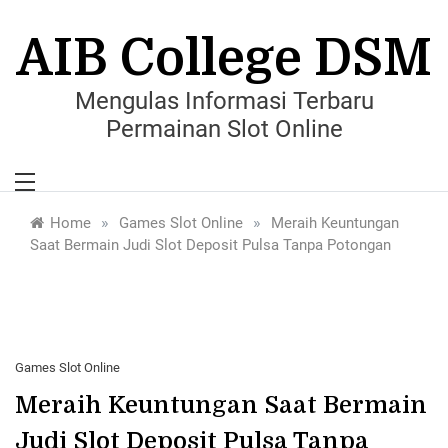
Skip
to
AIB College DSM
content
Mengulas Informasi Terbaru
Permainan Slot Online
»
»
Home
Games Slot Online
Meraih Keuntungan
Saat Bermain Judi Slot Deposit Pulsa Tanpa Potongan
Games Slot Online
Meraih Keuntungan Saat Bermain
Judi Slot Deposit Pulsa Tanpa