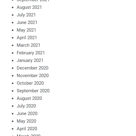
August 2021
July 2021
June 2021
May 2021
April 2021
March 2021
February 2021
January 2021
December 2020
November 2020
October 2020
September 2020
August 2020
July 2020
June 2020
May 2020
April 2020