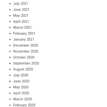
July 2021
June 2021
May 2021
April 2021
March 2021
February 2021
January 2021
December 2020
November 2020
October 2020
September 2020
August 2020
July 2020
June 2020
May 2020
April 2020
March 2020
February 2020