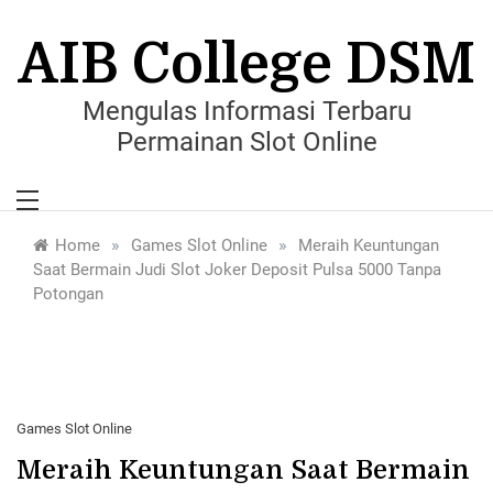
Skip
to
AIB College DSM
content
Mengulas Informasi Terbaru
Permainan Slot Online
»
»
Home
Games Slot Online
Meraih Keuntungan
Saat Bermain Judi Slot Joker Deposit Pulsa 5000 Tanpa
Potongan
Games Slot Online
Meraih Keuntungan Saat Bermain