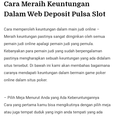
Cara Meraih Keuntungan
Dalam Web Deposit Pulsa Slot
Cara memperoleh keuntungan dalam main judi online –
Meraih keuntungan pastinya sangat diinginkan oleh semua
pemain judi online apalagi pemain judi yang pemula.
Kebanyakan para pemain judi yang sudah berpengalaman
pastinya mengharapkan sebuah keuntungan yang ada didalam
situs tersebut. Di bawah ini kami akan membahas bagaimana
caranya mendapati keuntungan dalam bermain game poker
online dalam situs poker.
– Pilih Meja Menurut Anda yang Ada Keberuntungannya
Cara yang pertama kamu bisa mengikutinya dengan pilih meja
atau juga tempat duduk yang ingin anda tempati yang ada