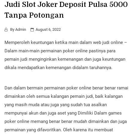
Judi Slot Joker Deposit Pulsa 5000
Tanpa Potongan
By
Admin
August 6, 2022
Memperoleh keuntungan ketika main dalam web judi online –
Dalam main-main permainan poker online pastinya para
pemain judi menginginkan kemenangan dan juga keuntungan
dikala mendapatkan kemenangan didalam taruhannya.
Dan dalam bermain permainan poker online benar benar ramai
dimainkan oleh semua kalangan pemain judi, baik kalangan
yang masih muda atau juga yang sudah tua asalkan
mempunyai akun dan juga aset yang Dimiliki Dalam games
poker online memang benar benar mudah dimainkan dan juga
permainan yang difavoritkan. Oleh karena itu membuat