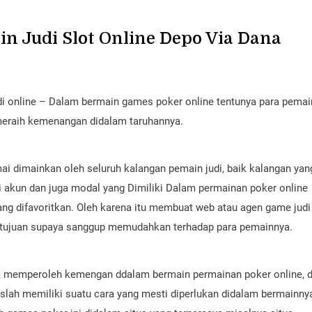
n Judi Slot Online Depo Via Dana
 online – Dalam bermain games poker online tentunya para pemain
eraih kemenangan didalam taruhannya.
i dimainkan oleh seluruh kalangan pemain judi, baik kalangan yan
akun dan juga modal yang Dimiliki Dalam permainan poker online
ng difavoritkan. Oleh karena itu membuat web atau agen game judi
ertujuan supaya sanggup memudahkan terhadap para pemainnya.
ra memperoleh kemengan ddalam bermain permainan poker online, 
lah memiliki suatu cara yang mesti diperlukan didalam bermainny