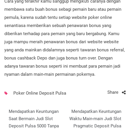
Cara yang terakhir kamu sanggup mengikuti caranya dengan
membawa satu buah bonus sebagi pemain baru atau pemain
pemula, karena sudah tentu setiap website poker online
senantiasa memberikan sebuah penawaran bonus yang
diberikan terhadap para pemain yang baru bergabung. Kamu
juga mampu meraih penawaran bonus dari website website
yang anda mainkan didalamnya seperti tawaran bonus referral,
bonus cashback Depo dan juga bonus turn over. Dengan
adanya tawaran bonus seperti ini membuat para pemain jadi
nyaman dalam main-main permainan pokernya.
Share
Poker Online Deposit Pulsa
Post
Mendapatkan Keuntungan
Mendapatkan Keuntungan
navigation
Saat Bermain Judi Slot
Waktu Main-main Judi Slot
Deposit Pulsa 5000 Tanpa
Pragmatic Deposit Pulsa