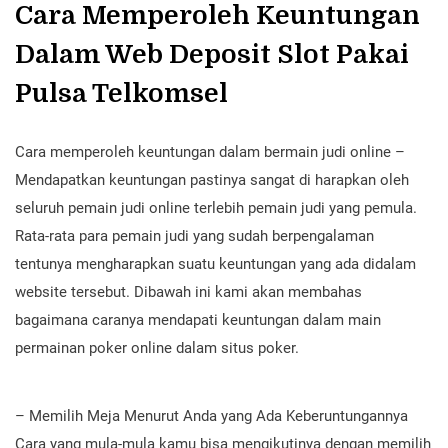
Cara Memperoleh Keuntungan
Dalam Web Deposit Slot Pakai
Pulsa Telkomsel
Cara memperoleh keuntungan dalam bermain judi online –
Mendapatkan keuntungan pastinya sangat di harapkan oleh
seluruh pemain judi online terlebih pemain judi yang pemula.
Rata-rata para pemain judi yang sudah berpengalaman
tentunya mengharapkan suatu keuntungan yang ada didalam
website tersebut. Dibawah ini kami akan membahas
bagaimana caranya mendapati keuntungan dalam main
permainan poker online dalam situs poker.
– Memilih Meja Menurut Anda yang Ada Keberuntungannya
Cara yang mula-mula kamu bisa mengikutinya dengan memilih