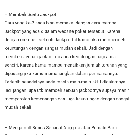
– Membeli Suatu Jackpot
Cara yang ke-2 anda bisa memakai dengan cara membeli
Jackpot yang ada didalam website poker tersebut, Karena
dengan membeli sebuah Jackpot ini kamu bisa memperoleh
keuntungan dengan sangat mudah sekali. Jadi dengan
membeli senuah jackpot ini anda keuntungan bagi anda
sendiri, karena kamu mampu menaikkan jumlah taruhan yang
dipasang jika kamu memenangkan dalam permainannya.
Terlebih seandainya anda masih main-main aktif didalamnya
jadi jangan lupa utk membeli sebuah jackpotnya supaya mahir
memperoleh kemenangan dan juga keuntungan dengan sangat
mudah sekali.
– Mengambil Bonus Sebagai Anggota atau Pemain Baru