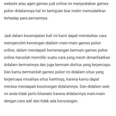
website atau agen games judi online ini menyediakan games
poker didalamnya hal ini bertujuan biar mahir memudahkan
terhadap para pemainnya.
Jadi dalam kesempatan kali ini kami dapat membahas cara
memperoleh kemengan ddalam main-main games poker
online, dalam mendapati kemenangan bermain games poker
online haruslah memiliki suatu cara yang mesti dimanfaatkan
didalam bermainnya dan juga bermain disitus yang terpercaya.
Dan kamu bermainlah games poker ini didalam situs yang
terpercaya misalnya situs kantinqq, karena kamu dapat
merasa mendapati keuntungan didalamnya. Dan didalam web
ini anda tidak perlu khawatir karena didalamnya main-main
dengan cara adil dan tidak ada kecurangan.