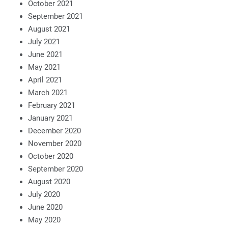
October 2021
September 2021
August 2021
July 2021
June 2021
May 2021
April 2021
March 2021
February 2021
January 2021
December 2020
November 2020
October 2020
September 2020
August 2020
July 2020
June 2020
May 2020