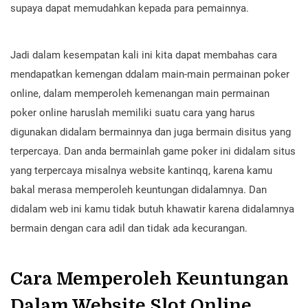
supaya dapat memudahkan kepada para pemainnya.
Jadi dalam kesempatan kali ini kita dapat membahas cara
mendapatkan kemengan ddalam main-main permainan poker
online, dalam memperoleh kemenangan main permainan
poker online haruslah memiliki suatu cara yang harus
digunakan didalam bermainnya dan juga bermain disitus yang
terpercaya. Dan anda bermainlah game poker ini didalam situs
yang terpercaya misalnya website kantinqq, karena kamu
bakal merasa memperoleh keuntungan didalamnya. Dan
didalam web ini kamu tidak butuh khawatir karena didalamnya
bermain dengan cara adil dan tidak ada kecurangan.
Cara Memperoleh Keuntungan
Dalam Website Slot Online