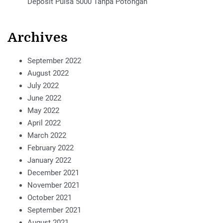
Deposit Pulsa 5000 Tanpa Potongan
Archives
September 2022
August 2022
July 2022
June 2022
May 2022
April 2022
March 2022
February 2022
January 2022
December 2021
November 2021
October 2021
September 2021
August 2021