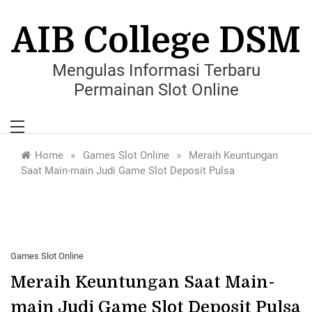
Skip
to
AIB College DSM
content
Mengulas Informasi Terbaru
Permainan Slot Online
»
»
Home
Games Slot Online
Meraih Keuntungan
Saat Main-main Judi Game Slot Deposit Pulsa
Games Slot Online
Meraih Keuntungan Saat Main-
main Judi Game Slot Deposit Pulsa