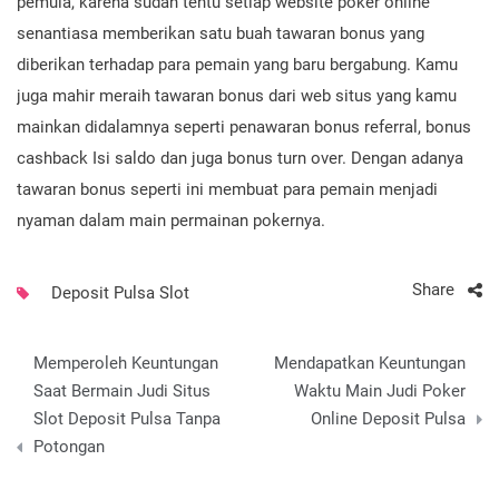
pemula, karena sudah tentu setiap website poker online
senantiasa memberikan satu buah tawaran bonus yang
diberikan terhadap para pemain yang baru bergabung. Kamu
juga mahir meraih tawaran bonus dari web situs yang kamu
mainkan didalamnya seperti penawaran bonus referral, bonus
cashback Isi saldo dan juga bonus turn over. Dengan adanya
tawaran bonus seperti ini membuat para pemain menjadi
nyaman dalam main permainan pokernya.
Share
Deposit Pulsa Slot
Post
Memperoleh Keuntungan
Mendapatkan Keuntungan
navigation
Saat Bermain Judi Situs
Waktu Main Judi Poker
Slot Deposit Pulsa Tanpa
Online Deposit Pulsa
Potongan