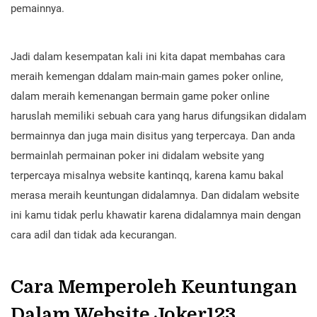
pemainnya.
Jadi dalam kesempatan kali ini kita dapat membahas cara
meraih kemengan ddalam main-main games poker online,
dalam meraih kemenangan bermain game poker online
haruslah memiliki sebuah cara yang harus difungsikan didalam
bermainnya dan juga main disitus yang terpercaya. Dan anda
bermainlah permainan poker ini didalam website yang
terpercaya misalnya website kantinqq, karena kamu bakal
merasa meraih keuntungan didalamnya. Dan didalam website
ini kamu tidak perlu khawatir karena didalamnya main dengan
cara adil dan tidak ada kecurangan.
Cara Memperoleh Keuntungan
Dalam Website Joker123