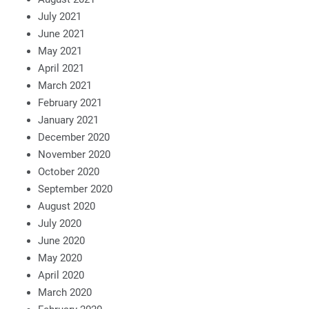
July 2021
June 2021
May 2021
April 2021
March 2021
February 2021
January 2021
December 2020
November 2020
October 2020
September 2020
August 2020
July 2020
June 2020
May 2020
April 2020
March 2020