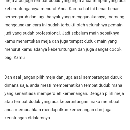
meja atau juga tempat duduk yang ingin anda tempati yang ada
keberuntungannya menurut Anda Karena hal ini benar benar
berpengaruh dan juga banyak yang menggunakannya, memang
menggunakan cara ini sudah terbukti oleh seluruhnya pemain
judi yang sudah professional. Jadi sebelum main sebaiknya
kamu menentukan meja dan juga tempat duduk main yang
menurut kamu adanya keberuntungan dan juga sangat cocok
bagi Kamu
Dan asal jangan pilih meja dan juga asal sembarangan duduk
dimana saja, anda mesti memperhatikan tempat duduk mana
yang senantiasa memperoleh kemenangan. Dengan pilih meja
atau tempat duduk yang ada keberuntungan maka membuat
anda memudahkan mendapatkan kemenangan dan juga
keuntungan didalamnya.