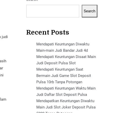
Search
Recent Posts
 judi
Mendapati Keuntungan Diwaktu
Main-main Judi Bandar Judi 4d
Mendapati Keuntungan Disaat Main
asih
Judi Deposit Pulsa Slot
ar
Mendapati Keuntungan Saat
ini
Bermain Judi Game Slot Deposit
Pulsa 10rb Tanpa Potongan
Mendapati Keuntungan Waktu Main
Judi Daftar Slot Deposit Pulsa
alam
Mendapatkan Keuntungan Diwaktu
Main Judi Slot Joker Deposit Pulsa