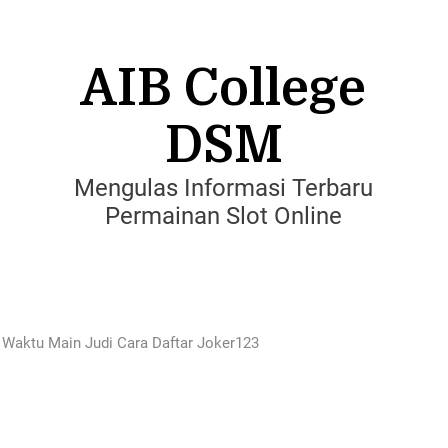
AIB College
DSM
Mengulas Informasi Terbaru
Permainan Slot Online
Waktu Main Judi Cara Daftar Joker123