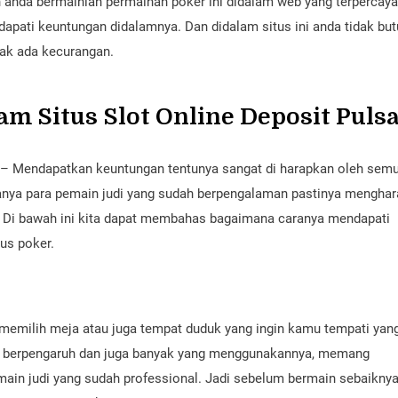
n anda bermainlah permainan poker ini didalam web yang terpercaya
pati keuntungan didalamnya. Dan didalam situs ini anda tidak but
dak ada kecurangan.
m Situs Slot Online Deposit Puls
 – Mendapatkan keuntungan tentunya sangat di harapkan oleh sem
asanya para pemain judi yang sudah berpengalaman pastinya mengha
. Di bawah ini kita dapat membahas bagaimana caranya mendapati
us poker.
milih meja atau juga tempat duduk yang ingin kamu tempati yan
ah berpengaruh dan juga banyak yang menggunakannya, memang
main judi yang sudah professional. Jadi sebelum bermain sebaikny