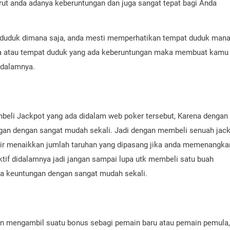
ut anda adanya keberuntungan dan juga sangat tepat bagi Anda
n duduk dimana saja, anda mesti memperhatikan tempat duduk man
a atau tempat duduk yang ada keberuntungan maka membuat kamu
dalamnya.
eli Jackpot yang ada didalam web poker tersebut, Karena dengan
gan dengan sangat mudah sekali. Jadi dengan membeli senuah jac
hir menaikkan jumlah taruhan yang dipasang jika anda memenangka
tif didalamnya jadi jangan sampai lupa utk membeli satu buah
a keuntungan dengan sangat mudah sekali.
n mengambil suatu bonus sebagi pemain baru atau pemain pemula,