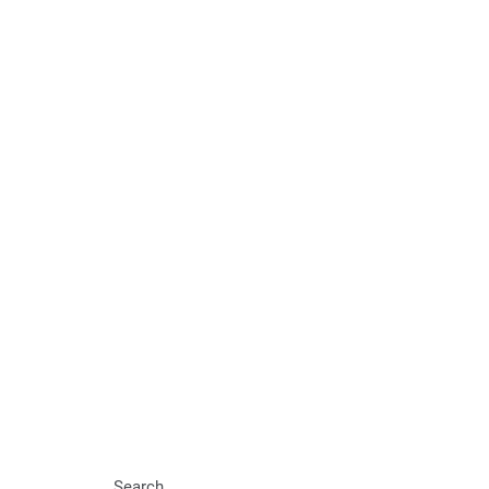
Search