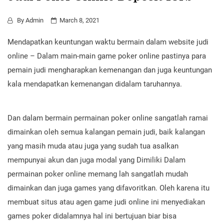
By
Admin
March 8, 2021
Mendapatkan keuntungan waktu bermain dalam website judi
online – Dalam main-main game poker online pastinya para
pemain judi mengharapkan kemenangan dan juga keuntungan
kala mendapatkan kemenangan didalam taruhannya.
Dan dalam bermain permainan poker online sangatlah ramai
dimainkan oleh semua kalangan pemain judi, baik kalangan
yang masih muda atau juga yang sudah tua asalkan
mempunyai akun dan juga modal yang Dimiliki Dalam
permainan poker online memang lah sangatlah mudah
dimainkan dan juga games yang difavoritkan. Oleh karena itu
membuat situs atau agen game judi online ini menyediakan
games poker didalamnya hal ini bertujuan biar bisa