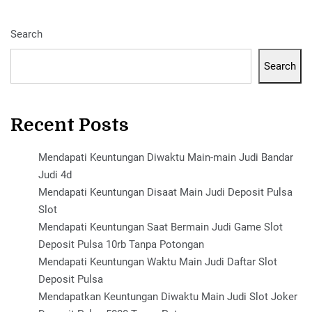
Search
Search
Recent Posts
Mendapati Keuntungan Diwaktu Main-main Judi Bandar
Judi 4d
Mendapati Keuntungan Disaat Main Judi Deposit Pulsa
Slot
Mendapati Keuntungan Saat Bermain Judi Game Slot
Deposit Pulsa 10rb Tanpa Potongan
Mendapati Keuntungan Waktu Main Judi Daftar Slot
Deposit Pulsa
Mendapatkan Keuntungan Diwaktu Main Judi Slot Joker