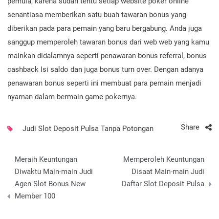
pemula, karena sudah tentu setiap website poker online
senantiasa memberikan satu buah tawaran bonus yang
diberikan pada para pemain yang baru bergabung. Anda juga
sanggup memperoleh tawaran bonus dari web web yang kamu
mainkan didalamnya seperti penawaran bonus referral, bonus
cashback Isi saldo dan juga bonus turn over. Dengan adanya
penawaran bonus seperti ini membuat para pemain menjadi
nyaman dalam bermain game pokernya.
Share
Judi Slot Deposit Pulsa Tanpa Potongan
Post
Meraih Keuntungan
Memperoleh Keuntungan
navigation
Diwaktu Main-main Judi
Disaat Main-main Judi
Agen Slot Bonus New
Daftar Slot Deposit Pulsa
Member 100