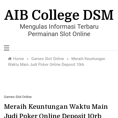
Skip
to
AIB College DSM
content
Mengulas Informasi Terbaru
Permainan Slot Online
»
»
Home
Games Slot Online
Meraih Keuntungan
Waktu Main Judi Poker Online Deposit 10rb
Games Slot Online
Meraih Keuntungan Waktu Main
Judi Poker Online Deposit 10rb