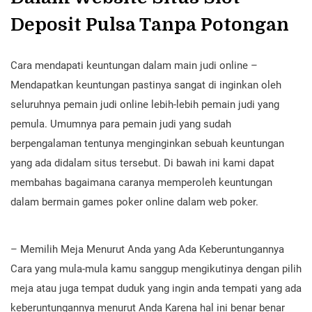
Deposit Pulsa Tanpa Potongan
Cara mendapati keuntungan dalam main judi online –
Mendapatkan keuntungan pastinya sangat di inginkan oleh
seluruhnya pemain judi online lebih-lebih pemain judi yang
pemula. Umumnya para pemain judi yang sudah
berpengalaman tentunya menginginkan sebuah keuntungan
yang ada didalam situs tersebut. Di bawah ini kami dapat
membahas bagaimana caranya memperoleh keuntungan
dalam bermain games poker online dalam web poker.
– Memilih Meja Menurut Anda yang Ada Keberuntungannya
Cara yang mula-mula kamu sanggup mengikutinya dengan pilih
meja atau juga tempat duduk yang ingin anda tempati yang ada
keberuntungannya menurut Anda Karena hal ini benar benar