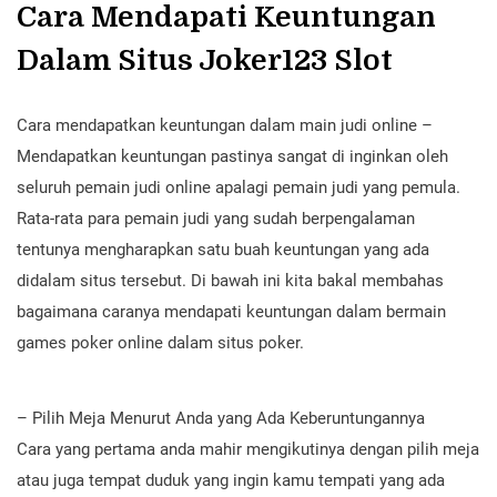
Cara Mendapati Keuntungan
Dalam Situs Joker123 Slot
Cara mendapatkan keuntungan dalam main judi online –
Mendapatkan keuntungan pastinya sangat di inginkan oleh
seluruh pemain judi online apalagi pemain judi yang pemula.
Rata-rata para pemain judi yang sudah berpengalaman
tentunya mengharapkan satu buah keuntungan yang ada
didalam situs tersebut. Di bawah ini kita bakal membahas
bagaimana caranya mendapati keuntungan dalam bermain
games poker online dalam situs poker.
– Pilih Meja Menurut Anda yang Ada Keberuntungannya
Cara yang pertama anda mahir mengikutinya dengan pilih meja
atau juga tempat duduk yang ingin kamu tempati yang ada