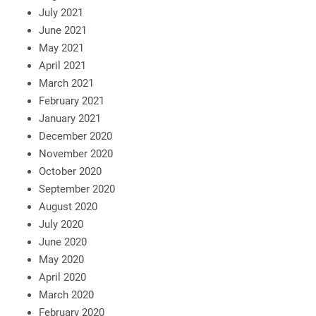
July 2021
June 2021
May 2021
April 2021
March 2021
February 2021
January 2021
December 2020
November 2020
October 2020
September 2020
August 2020
July 2020
June 2020
May 2020
April 2020
March 2020
February 2020