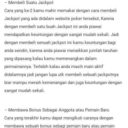
– Membeli Suatu Jackpot
Cara yang ke-2 kamu mahir memakai dengan cara membeli
Jackpot yang ada didalam website poker tersebut, Karena
dengan membeli satu buah Jackpot ini anda piawai
mendapatkan keuntungan dengan sangat mudah sekali. Jadi
dengan membeli senuah jackpot ini kamu keuntungan bagi
anda sendiri, karena anda piawai menaikkan jumlah taruhan
yang dipasang kalau kamu memenangkan dalam
permainannya. Terlebih kalau anda masih main aktif
didalamnya jadi jangan lupa utk membeli sebuah jackpotnya
biar mampu meraih kemenangan dan juga keuntungan dengan
sangat mudah sekali.
– Membawa Bonus Sebagai Anggota atau Pemain Baru
Cara yang terakhir kamu dapat mengikuti caranya dengan
membawa sebuah bonus sebagi pemain baru atau pemain