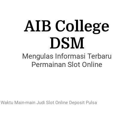
AIB College
DSM
Mengulas Informasi Terbaru
Permainan Slot Online
Waktu Main-main Judi Slot Online Deposit Pulsa