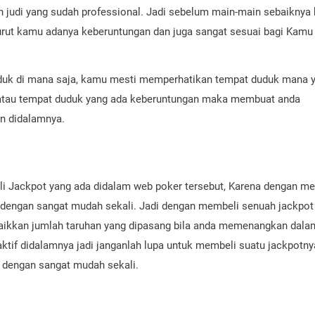
n judi yang sudah professional. Jadi sebelum main-main sebaiknya
rut kamu adanya keberuntungan dan juga sangat sesuai bagi Kamu
duduk di mana saja, kamu mesti memperhatikan tempat duduk mana 
atau tempat duduk yang ada keberuntungan maka membuat anda
n didalamnya.
i Jackpot yang ada didalam web poker tersebut, Karena dengan m
dengan sangat mudah sekali. Jadi dengan membeli senuah jackpot 
naikkan jumlah taruhan yang dipasang bila anda memenangkan dala
tif didalamnya jadi janganlah lupa untuk membeli suatu jackpotny
 dengan sangat mudah sekali.