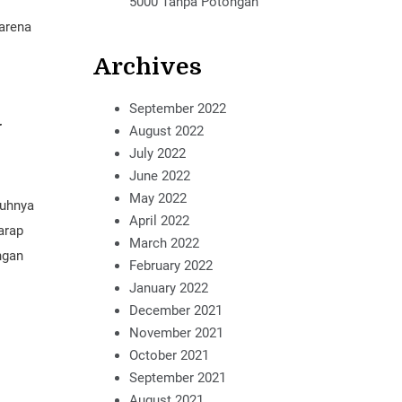
5000 Tanpa Potongan
arena
Archives
September 2022
a
August 2022
July 2022
June 2022
May 2022
ruhnya
April 2022
arap
March 2022
ngan
February 2022
January 2022
December 2021
November 2021
October 2021
September 2021
August 2021