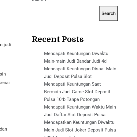
Search
Recent Posts
n judi
Mendapati Keuntungan Diwaktu
Main-main Judi Bandar Judi 4d
Mendapati Keuntungan Disaat Main
sih
Judi Deposit Pulsa Slot
benar
Mendapati Keuntungan Saat
Bermain Judi Game Slot Deposit
Pulsa 10rb Tanpa Potongan
Mendapati Keuntungan Waktu Main
Judi Daftar Slot Deposit Pulsa
Mendapatkan Keuntungan Diwaktu
 dan
Main Judi Slot Joker Deposit Pulsa