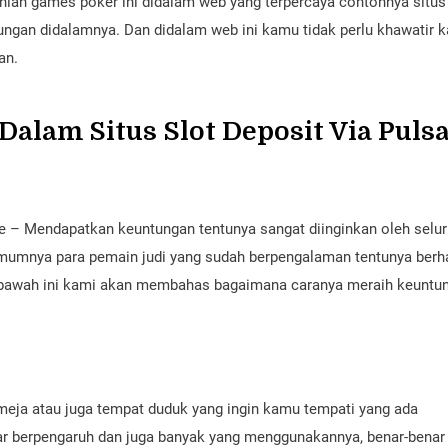
nlah games poker ini didalam web yang terpercaya contohnya situs
gan didalamnya. Dan didalam web ini kamu tidak perlu khawatir k
an.
alam Situs Slot Deposit Via Puls
 – Mendapatkan keuntungan tentunya sangat diinginkan oleh selu
 Umumnya para pemain judi yang sudah berpengalaman tentunya berh
i bawah ini kami akan membahas bagaimana caranya meraih keuntu
meja atau juga tempat duduk yang ingin kamu tempati yang ada
ar berpengaruh dan juga banyak yang menggunakannya, benar-benar