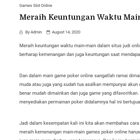
Games Slot Online
Meraih Keuntungan Waktu Main-
By
Admin
August 14, 2020
Meraih keuntungan waktu main-main dalam situs judi onli
berharap kemenangan dan juga keuntungan saat mendapa
Dan dalam main game poker online sangatlah ramai dimai
muda atau juga yang sudah tua asalkan mempunyai akun
benar mudah dimainkan dan juga game yang difavoritkan. 
menyediakan permainan poker didalamnya hal ini bertu
Jadi dalam kesempatan kali ini kita akan membahas car
meraih kemenangan main-main games poker online harusl