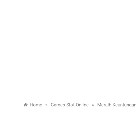
Skip
to
content
»
»
Home
Games Slot Online
Meraih Keuntungan 