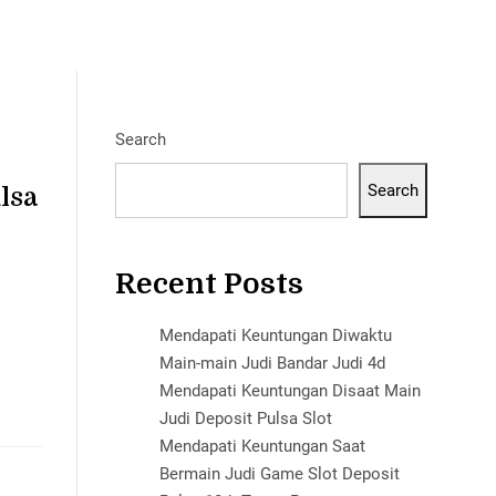
Search
Search
lsa
Recent Posts
Mendapati Keuntungan Diwaktu
Main-main Judi Bandar Judi 4d
Mendapati Keuntungan Disaat Main
Judi Deposit Pulsa Slot
Mendapati Keuntungan Saat
Bermain Judi Game Slot Deposit