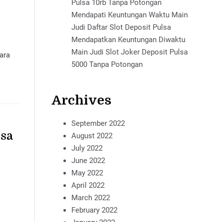
Pulsa 10rb Tanpa Potongan
Mendapati Keuntungan Waktu Main
Judi Daftar Slot Deposit Pulsa
Mendapatkan Keuntungan Diwaktu
Main Judi Slot Joker Deposit Pulsa
ara
5000 Tanpa Potongan
Archives
September 2022
lsa
August 2022
July 2022
June 2022
May 2022
April 2022
March 2022
February 2022