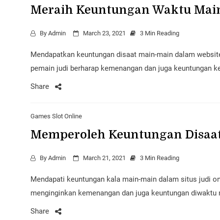
Meraih Keuntungan Waktu Main
By
Admin
March 23, 2021
3 Min Reading
Mendapatkan keuntungan disaat main-main dalam website 
pemain judi berharap kemenangan dan juga keuntungan k
Share
Games Slot Online
Memperoleh Keuntungan Disaat B
By
Admin
March 21, 2021
3 Min Reading
Mendapati keuntungan kala main-main dalam situs judi on
menginginkan kemenangan dan juga keuntungan diwaktu
Share