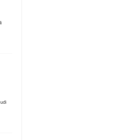
i
udi