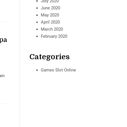
July 2020
June 2020
May 2020
April 2020
March 2020
February 2020
npa
Categories
Games Slot Online
ain