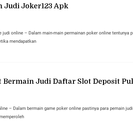
 Judi Joker123 Apk
judi online – Dalam main-main permainan poker online tentunya p
etika mendapatkan
ermain Judi Daftar Slot Deposit Pu
line – Dalam bermain game poker online pastinya para pemain judi
 memperoleh