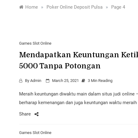
»
»
Home
Poker Online Deposit Pulsa
Page 4
Games Slot Online
Mendapatkan Keuntungan Ketika
5000 Tanpa Potongan
By
Admin
March 25, 2021
3 Min Reading
Meraih keuntungan diwaktu main dalam situs judi online 
berharap kemenangan dan juga keuntungan waktu meraih
Share
Games Slot Online