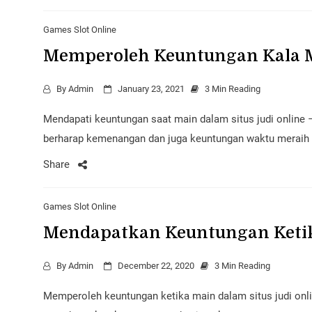
Games Slot Online
Memperoleh Keuntungan Kala Ma
By
Admin
January 23, 2021
3 Min Reading
Mendapati keuntungan saat main dalam situs judi online 
berharap kemenangan dan juga keuntungan waktu meraih
Share
Games Slot Online
Mendapatkan Keuntungan Ketik
By
Admin
December 22, 2020
3 Min Reading
Memperoleh keuntungan ketika main dalam situs judi onli