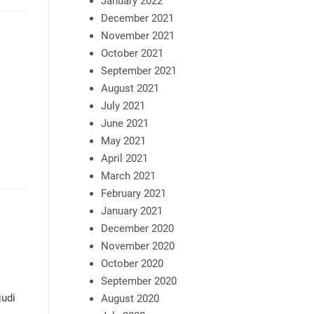
January 2022
December 2021
November 2021
October 2021
September 2021
August 2021
July 2021
June 2021
May 2021
April 2021
March 2021
February 2021
January 2021
December 2020
November 2020
October 2020
September 2020
judi
August 2020