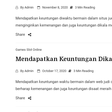
By
Admin
November 8, 2020
3 Min Reading
Mendapatkan keuntungan diwaktu bermain dalam situs jud
menginginkan kemenangan dan juga keuntungan dikala m
Share
Games Slot Online
Mendapatkan Keuntungan Dikal
By
Admin
October 17, 2020
3 Min Reading
Mendapatkan keuntungan waktu bermain dalam web judi on
berharap kemenangan dan juga keuntungan disaat meraih
Share