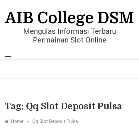
Skip
to
AIB College DSM
content
Mengulas Informasi Terbaru
Permainan Slot Online
Tag:
Qq Slot Deposit Pulsa
»
Home
Qq Slot Deposit Pulsa