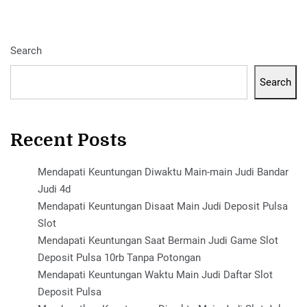
Search
Search
Recent Posts
Mendapati Keuntungan Diwaktu Main-main Judi Bandar
Judi 4d
Mendapati Keuntungan Disaat Main Judi Deposit Pulsa
Slot
Mendapati Keuntungan Saat Bermain Judi Game Slot
Deposit Pulsa 10rb Tanpa Potongan
Mendapati Keuntungan Waktu Main Judi Daftar Slot
Deposit Pulsa