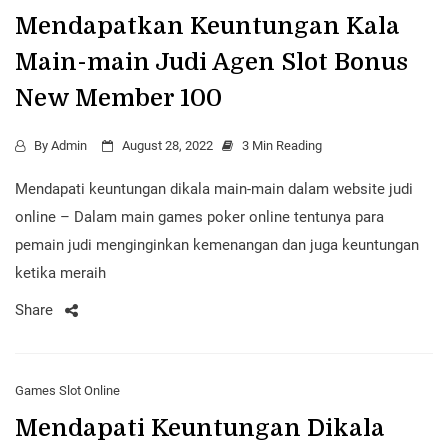
Mendapatkan Keuntungan Kala
Main-main Judi Agen Slot Bonus
New Member 100
By
Admin
August 28, 2022
3 Min Reading
Mendapati keuntungan dikala main-main dalam website judi
online – Dalam main games poker online tentunya para
pemain judi menginginkan kemenangan dan juga keuntungan
ketika meraih
Share
Games Slot Online
Mendapati Keuntungan Dikala