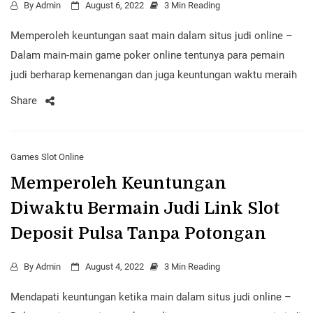
By
Admin
August 6, 2022
3 Min Reading
Memperoleh keuntungan saat main dalam situs judi online –
Dalam main-main game poker online tentunya para pemain
judi berharap kemenangan dan juga keuntungan waktu meraih
Share
Games Slot Online
Memperoleh Keuntungan
Diwaktu Bermain Judi Link Slot
Deposit Pulsa Tanpa Potongan
By
Admin
August 4, 2022
3 Min Reading
Mendapati keuntungan ketika main dalam situs judi online –