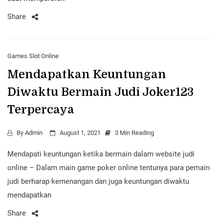
Share
Games Slot Online
Mendapatkan Keuntungan
Diwaktu Bermain Judi Joker123
Terpercaya
By
Admin
August 1, 2021
3 Min Reading
Mendapati keuntungan ketika bermain dalam website judi
online – Dalam main game poker online tentunya para pemain
judi berharap kemenangan dan juga keuntungan diwaktu
mendapatkan
Share