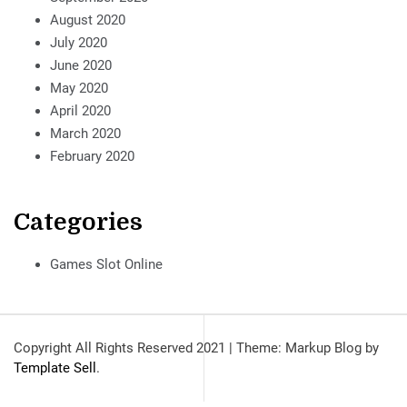
August 2020
July 2020
June 2020
May 2020
April 2020
March 2020
February 2020
Categories
Games Slot Online
Copyright All Rights Reserved 2021
|
Theme: Markup Blog by
Template Sell
.