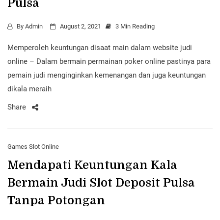
Pulsa
By
Admin
August 2, 2021
3 Min Reading
Memperoleh keuntungan disaat main dalam website judi
online – Dalam bermain permainan poker online pastinya para
pemain judi menginginkan kemenangan dan juga keuntungan
dikala meraih
Share
Games Slot Online
Mendapati Keuntungan Kala
Bermain Judi Slot Deposit Pulsa
Tanpa Potongan