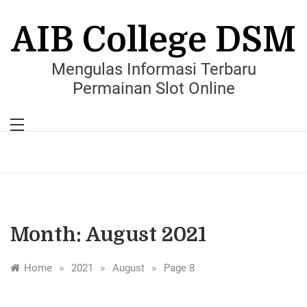
Skip
to
AIB College DSM
content
Mengulas Informasi Terbaru
Permainan Slot Online
Month:
August 2021
»
»
»
Home
2021
August
Page 8