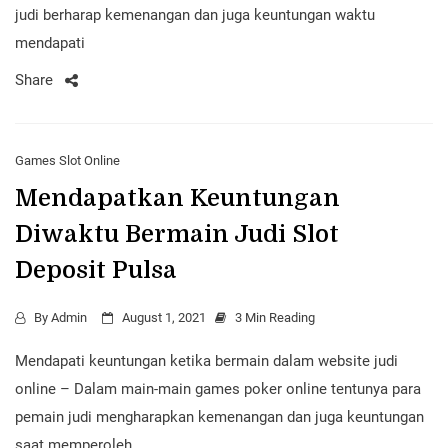
judi berharap kemenangan dan juga keuntungan waktu
mendapati
Share
Games Slot Online
Mendapatkan Keuntungan
Diwaktu Bermain Judi Slot
Deposit Pulsa
By
Admin
August 1, 2021
3 Min Reading
Mendapati keuntungan ketika bermain dalam website judi
online – Dalam main-main games poker online tentunya para
pemain judi mengharapkan kemenangan dan juga keuntungan
saat memperoleh