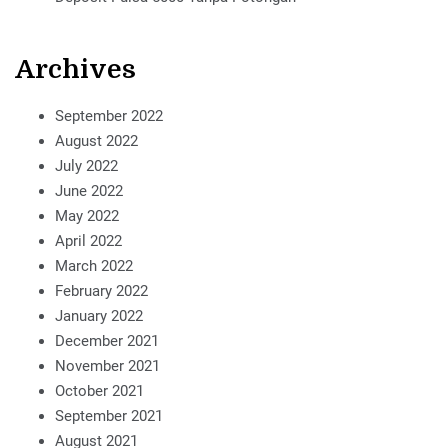
Archives
September 2022
August 2022
July 2022
June 2022
May 2022
April 2022
March 2022
February 2022
January 2022
December 2021
November 2021
October 2021
September 2021
August 2021