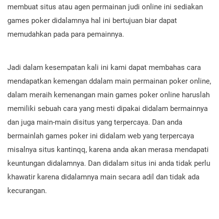
membuat situs atau agen permainan judi online ini sediakan
games poker didalamnya hal ini bertujuan biar dapat
memudahkan pada para pemainnya.
Jadi dalam kesempatan kali ini kami dapat membahas cara
mendapatkan kemengan ddalam main permainan poker online,
dalam meraih kemenangan main games poker online haruslah
memiliki sebuah cara yang mesti dipakai didalam bermainnya
dan juga main-main disitus yang terpercaya. Dan anda
bermainlah games poker ini didalam web yang terpercaya
misalnya situs kantinqq, karena anda akan merasa mendapati
keuntungan didalamnya. Dan didalam situs ini anda tidak perlu
khawatir karena didalamnya main secara adil dan tidak ada
kecurangan.