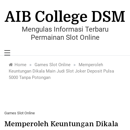
Skip
to
AIB College DSM
content
Mengulas Informasi Terbaru
Permainan Slot Online
»
»
Home
Games Slot Online
Memperoleh
Keuntungan Dikala Main Judi Slot Joker Deposit Pulsa
5000 Tanpa Potongan
Games Slot Online
Memperoleh Keuntungan Dikala