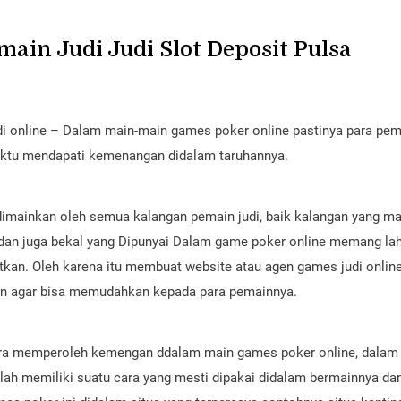
in Judi Judi Slot Deposit Pulsa
i online – Dalam main-main games poker online pastinya para pem
aktu mendapati kemenangan didalam taruhannya.
imainkan oleh semua kalangan pemain judi, baik kalangan yang ma
dan juga bekal yang Dipunyai Dalam game poker online memang la
kan. Oleh karena itu membuat website atau agen games judi online
uan agar bisa memudahkan kepada para pemainnya.
ara memperoleh kemengan ddalam main games poker online, dalam
h memiliki suatu cara yang mesti dipakai didalam bermainnya dan