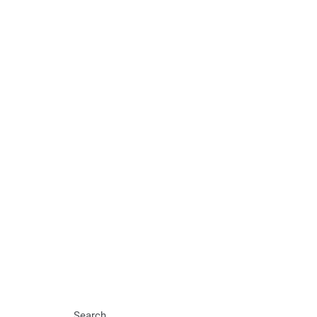
Search