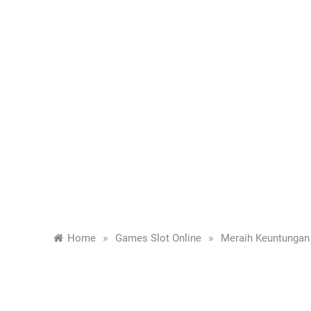
Skip
to
content
»
»
Home
Games Slot Online
Meraih Keuntungan 