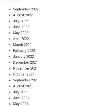
September 2022
August 2022
July 2022
June 2022
May 2022
April 2022
March 2022
February 2022
January 2022
December 2021
November 2021
October 2021
September 2021
August 2021
July 2021
June 2021
May 2021