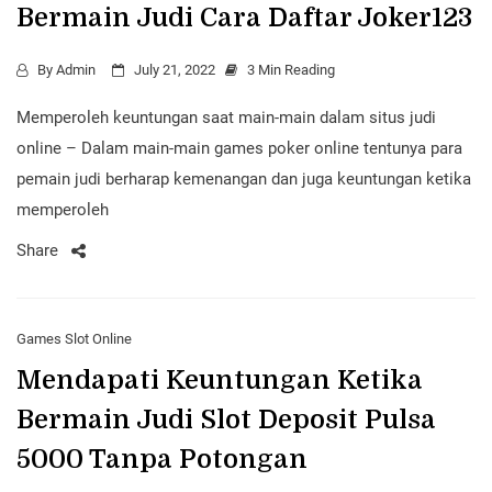
Bermain Judi Cara Daftar Joker123
By
Admin
July 21, 2022
3 Min Reading
Memperoleh keuntungan saat main-main dalam situs judi
online – Dalam main-main games poker online tentunya para
pemain judi berharap kemenangan dan juga keuntungan ketika
memperoleh
Share
Games Slot Online
Mendapati Keuntungan Ketika
Bermain Judi Slot Deposit Pulsa
5000 Tanpa Potongan