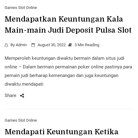
Games Slot Online
Mendapatkan Keuntungan Kala
Main-main Judi Deposit Pulsa Slot
By
Admin
August 30, 2022
3 Min Reading
Memperoleh keuntungan diwaktu bermain dalam situs judi
online – Dalam bermain permainan poker online pastinya para
pemain judi berharap kemenangan dan juga keuntungan
diwaktu mendapati
Share
Games Slot Online
Mendapati Keuntungan Ketika