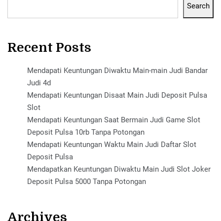
Search
Recent Posts
Mendapati Keuntungan Diwaktu Main-main Judi Bandar
Judi 4d
Mendapati Keuntungan Disaat Main Judi Deposit Pulsa
Slot
Mendapati Keuntungan Saat Bermain Judi Game Slot
Deposit Pulsa 10rb Tanpa Potongan
Mendapati Keuntungan Waktu Main Judi Daftar Slot
Deposit Pulsa
Mendapatkan Keuntungan Diwaktu Main Judi Slot Joker
Deposit Pulsa 5000 Tanpa Potongan
Archives