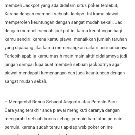
membeli Jackpot yang ada didalam situs poker tersebut,
Karena dengan membeli sebuah Jackpot ini kamu piawai
memperoleh keuntungan dengan sangat mudah sekali. Jadi
dengan membeli senuah jackpot ini kamu keuntungan bagi
kamu sendiri, karena kamu piawai menaikkan jumlah taruhan
yang dipasang jika kamu memenangkan dalam permainannya.
Terlebih apabila kamu masih main-main aktif didalamnya jadi
jangan sampai lupa buat membeli sebuah jackpotnya agar
piawai mendapati kemenangan dan juga keuntungan dengan
sangat mudah sekali.
– Mengambil Bonus Sebagai Anggota atau Pemain Baru
Cara yang terakhir anda piawai mengikuti caranya dengan
mengambil sebuah bonus sebagi pemain baru atau pemain
pemula, karena sudah tentu tiap-tiap web poker online