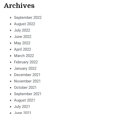
Archives
September 2022
August 2022
July 2022
June 2022
May 2022
April 2022
March 2022
February 2022
January 2022
December 2021
November 2021
October 2021
September 2021
August 2021
July 2021
June 2021