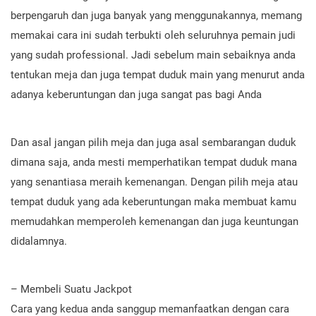
berpengaruh dan juga banyak yang menggunakannya, memang
memakai cara ini sudah terbukti oleh seluruhnya pemain judi
yang sudah professional. Jadi sebelum main sebaiknya anda
tentukan meja dan juga tempat duduk main yang menurut anda
adanya keberuntungan dan juga sangat pas bagi Anda
Dan asal jangan pilih meja dan juga asal sembarangan duduk
dimana saja, anda mesti memperhatikan tempat duduk mana
yang senantiasa meraih kemenangan. Dengan pilih meja atau
tempat duduk yang ada keberuntungan maka membuat kamu
memudahkan memperoleh kemenangan dan juga keuntungan
didalamnya.
– Membeli Suatu Jackpot
Cara yang kedua anda sanggup memanfaatkan dengan cara