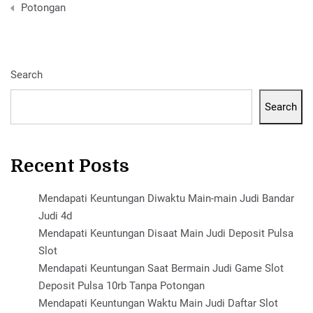
Potongan
Search
Search
Recent Posts
Mendapati Keuntungan Diwaktu Main-main Judi Bandar
Judi 4d
Mendapati Keuntungan Disaat Main Judi Deposit Pulsa
Slot
Mendapati Keuntungan Saat Bermain Judi Game Slot
Deposit Pulsa 10rb Tanpa Potongan
Mendapati Keuntungan Waktu Main Judi Daftar Slot