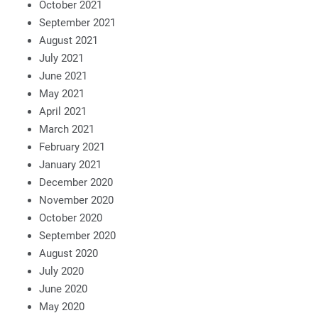
October 2021
September 2021
August 2021
July 2021
June 2021
May 2021
April 2021
March 2021
February 2021
January 2021
December 2020
November 2020
October 2020
September 2020
August 2020
July 2020
June 2020
May 2020