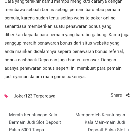
Cara yang terakhir kamu mampu mengikuti caranya dengan
membawa sebuah bonus sebagi pemain baru atau pemain
pemula, karena sudah tentu setiap website poker online
senantiasa memberikan suatu penawaran bonus yang
diberikan kepada para pemain yang baru bergabung. Kamu juga
sanggup meraih penawaran bonus dari situs website yang
anda mainkan didalamnya seperti penawaran bonus referral,
bonus cashback Depo dan juga bonus turn over. Dengan
adanya penawaran bonus seperti ini membuat para pemain
jadi nyaman dalam main game pokernya.
Share
Joker123 Terpercaya
Post
Meraih Keuntungan Kala
Memperoleh Keuntungan
navigation
Bermain Judi Slot Deposit
Kala Main-main Judi
Pulsa 5000 Tanpa
Deposit Pulsa Slot