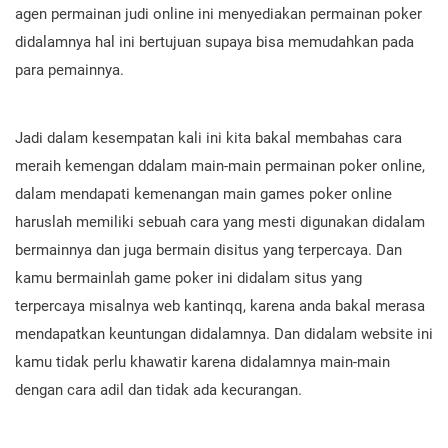
agen permainan judi online ini menyediakan permainan poker
didalamnya hal ini bertujuan supaya bisa memudahkan pada
para pemainnya.
Jadi dalam kesempatan kali ini kita bakal membahas cara
meraih kemengan ddalam main-main permainan poker online,
dalam mendapati kemenangan main games poker online
haruslah memiliki sebuah cara yang mesti digunakan didalam
bermainnya dan juga bermain disitus yang terpercaya. Dan
kamu bermainlah game poker ini didalam situs yang
terpercaya misalnya web kantinqq, karena anda bakal merasa
mendapatkan keuntungan didalamnya. Dan didalam website ini
kamu tidak perlu khawatir karena didalamnya main-main
dengan cara adil dan tidak ada kecurangan.