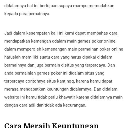
didalamnya hal ini bertujuan supaya mampu memudahkan
kepada para pemainnya.
Jadi dalam kesempatan kali ini kami dapat membahas cara
mendapatkan kemengan ddalam main games poker online,
dalam memperoleh kemenangan main permainan poker online
haruslah memiliki suatu cara yang harus dipakai didalam
bermainnya dan juga bermain disitus yang terpercaya. Dan
anda bermainlah games poker ini didalam situs yang
terpercaya contohnya situs kantinqq, karena kamu dapat
merasa mendapatkan keuntungan didalamnya. Dan didalam
website ini kamu tidak perlu khawatir karena didalamnya main
dengan cara adil dan tidak ada kecurangan.
Cara Meraih Keuntungan