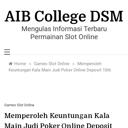
Skip
to
AIB College DSM
content
Mengulas Informasi Terbaru
Permainan Slot Online
»
»
Home
Games Slot Online
Memperoleh
Keuntungan Kala Main Judi Poker Online Deposit 10rb
Games Slot Online
Memperoleh Keuntungan Kala
Main Judi Poker Online Deposit