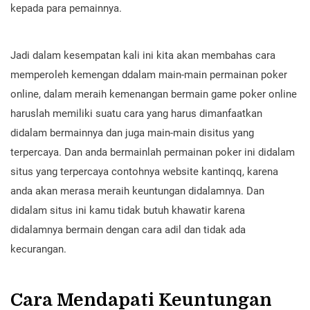
kepada para pemainnya.
Jadi dalam kesempatan kali ini kita akan membahas cara
memperoleh kemengan ddalam main-main permainan poker
online, dalam meraih kemenangan bermain game poker online
haruslah memiliki suatu cara yang harus dimanfaatkan
didalam bermainnya dan juga main-main disitus yang
terpercaya. Dan anda bermainlah permainan poker ini didalam
situs yang terpercaya contohnya website kantinqq, karena
anda akan merasa meraih keuntungan didalamnya. Dan
didalam situs ini kamu tidak butuh khawatir karena
didalamnya bermain dengan cara adil dan tidak ada
kecurangan.
Cara Mendapati Keuntungan