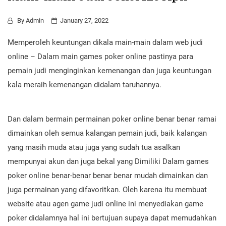
By
Admin
January 27, 2022
Memperoleh keuntungan dikala main-main dalam web judi
online – Dalam main games poker online pastinya para
pemain judi menginginkan kemenangan dan juga keuntungan
kala meraih kemenangan didalam taruhannya.
Dan dalam bermain permainan poker online benar benar ramai
dimainkan oleh semua kalangan pemain judi, baik kalangan
yang masih muda atau juga yang sudah tua asalkan
mempunyai akun dan juga bekal yang Dimiliki Dalam games
poker online benar-benar benar benar mudah dimainkan dan
juga permainan yang difavoritkan. Oleh karena itu membuat
website atau agen game judi online ini menyediakan game
poker didalamnya hal ini bertujuan supaya dapat memudahkan