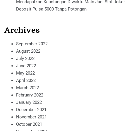
Mendapatkan Keuntungan Diwaktu Main Judi Slot Joker
Deposit Pulsa 5000 Tanpa Potongan
Archives
September 2022
August 2022
July 2022
June 2022
May 2022
April 2022
March 2022
February 2022
January 2022
December 2021
November 2021
October 2021