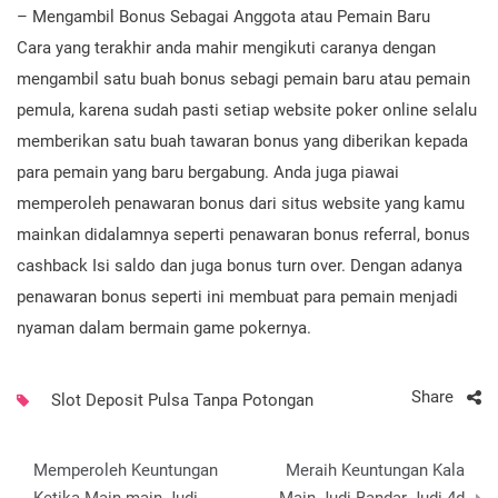
– Mengambil Bonus Sebagai Anggota atau Pemain Baru
Cara yang terakhir anda mahir mengikuti caranya dengan
mengambil satu buah bonus sebagi pemain baru atau pemain
pemula, karena sudah pasti setiap website poker online selalu
memberikan satu buah tawaran bonus yang diberikan kepada
para pemain yang baru bergabung. Anda juga piawai
memperoleh penawaran bonus dari situs website yang kamu
mainkan didalamnya seperti penawaran bonus referral, bonus
cashback Isi saldo dan juga bonus turn over. Dengan adanya
penawaran bonus seperti ini membuat para pemain menjadi
nyaman dalam bermain game pokernya.
Share
Slot Deposit Pulsa Tanpa Potongan
Post
Memperoleh Keuntungan
Meraih Keuntungan Kala