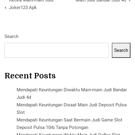
navigation
Ketika Main-main Judi
Main Judi Bandar Judi 4d
Joker123 Apk
Search
Search
Recent Posts
Mendapati Keuntungan Diwaktu Main-main Judi Bandar
Judi 4d
Mendapati Keuntungan Disaat Main Judi Deposit Pulsa
Slot
Mendapati Keuntungan Saat Bermain Judi Game Slot
Deposit Pulsa 10rb Tanpa Potongan