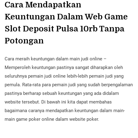
Cara Mendapatkan
Keuntungan Dalam Web Game
Slot Deposit Pulsa 10rb Tanpa
Potongan
Cara meraih keuntungan dalam main judi online –
Memperoleh keuntungan pastinya sangat diharapkan oleh
seluruhnya pemain judi online lebih-lebih pemain judi yang
pemula. Rata-rata para pemain judi yang sudah berpengalaman
pastinya berharap sebuah keuntungan yang ada didalam
website tersebut. Di bawah ini kita dapat membahas
bagaimana caranya mendapatkan keuntungan dalam main-
main game poker online dalam website poker.