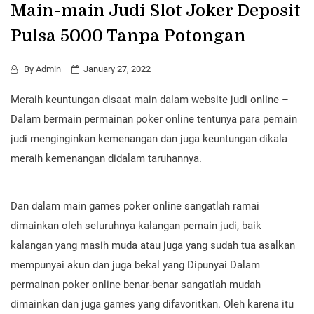
Main-main Judi Slot Joker Deposit
Pulsa 5000 Tanpa Potongan
By
Admin
January 27, 2022
Meraih keuntungan disaat main dalam website judi online –
Dalam bermain permainan poker online tentunya para pemain
judi menginginkan kemenangan dan juga keuntungan dikala
meraih kemenangan didalam taruhannya.
Dan dalam main games poker online sangatlah ramai
dimainkan oleh seluruhnya kalangan pemain judi, baik
kalangan yang masih muda atau juga yang sudah tua asalkan
mempunyai akun dan juga bekal yang Dipunyai Dalam
permainan poker online benar-benar sangatlah mudah
dimainkan dan juga games yang difavoritkan. Oleh karena itu