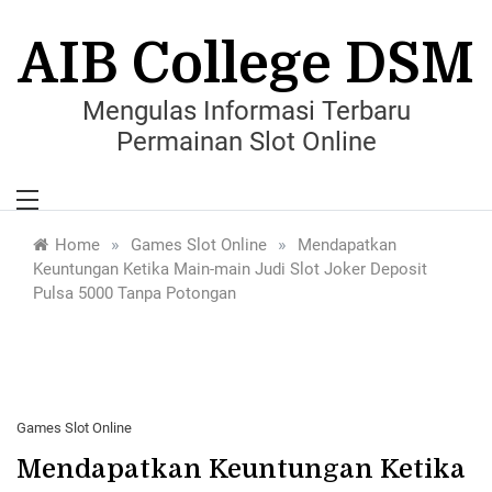
Skip
to
AIB College DSM
content
Mengulas Informasi Terbaru
Permainan Slot Online
»
»
Home
Games Slot Online
Mendapatkan
Keuntungan Ketika Main-main Judi Slot Joker Deposit
Pulsa 5000 Tanpa Potongan
Games Slot Online
Mendapatkan Keuntungan Ketika