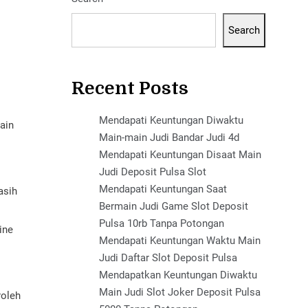
Search
Recent Posts
Mendapati Keuntungan Diwaktu
ain
Main-main Judi Bandar Judi 4d
Mendapati Keuntungan Disaat Main
Judi Deposit Pulsa Slot
Mendapati Keuntungan Saat
asih
Bermain Judi Game Slot Deposit
Pulsa 10rb Tanpa Potongan
ine
Mendapati Keuntungan Waktu Main
Judi Daftar Slot Deposit Pulsa
Mendapatkan Keuntungan Diwaktu
Main Judi Slot Joker Deposit Pulsa
roleh