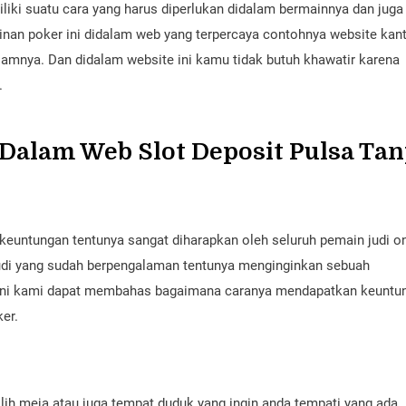
ki suatu cara yang harus diperlukan didalam bermainnya dan juga
inan poker ini didalam web yang terpercaya contohnya website kant
mnya. Dan didalam website ini kamu tidak butuh khawatir karena
.
Dalam Web Slot Deposit Pulsa Ta
keuntungan tentunya sangat diharapkan oleh seluruh pemain judi on
 judi yang sudah berpengalaman tentunya menginginkan sebuah
h ini kami dapat membahas bagaimana caranya mendapatkan keuntu
er.
ih meja atau juga tempat duduk yang ingin anda tempati yang ada