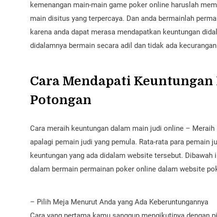
kemenangan main-main game poker online haruslah memili
main disitus yang terpercaya. Dan anda bermainlah perma
karena anda dapat merasa mendapatkan keuntungan didala
didalamnya bermain secara adil dan tidak ada kecurangan
Cara Mendapati Keuntungan 
Potongan
Cara meraih keuntungan dalam main judi online – Meraih 
apalagi pemain judi yang pemula. Rata-rata para pemain
keuntungan yang ada didalam website tersebut. Dibawa
dalam bermain permainan poker online dalam website pok
– Pilih Meja Menurut Anda yang Ada Keberuntungannya
Cara yang pertama kamu sanggup mengikutinya dengan pil