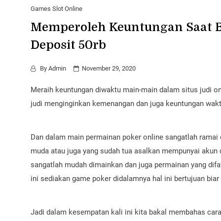
Games Slot Online
Memperoleh Keuntungan Saat B
Deposit 50rb
By
Admin
November 29, 2020
Meraih keuntungan diwaktu main-main dalam situs judi o
judi menginginkan kemenangan dan juga keuntungan wak
Dan dalam main permainan poker online sangatlah ramai 
muda atau juga yang sudah tua asalkan mempunyai akun 
sangatlah mudah dimainkan dan juga permainan yang difav
ini sediakan game poker didalamnya hal ini bertujuan bi
Jadi dalam kesempatan kali ini kita bakal membahas ca