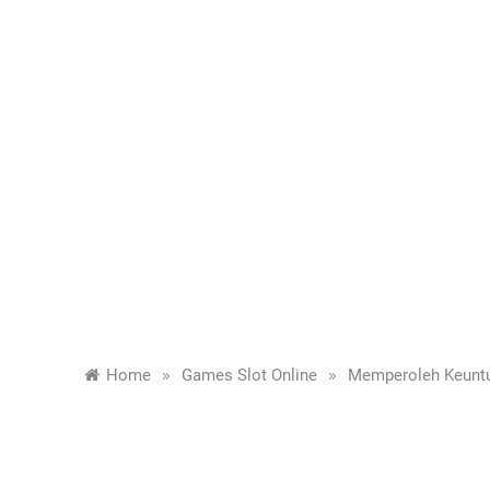
Skip
to
content
»
»
Home
Games Slot Online
Memperoleh Keuntu