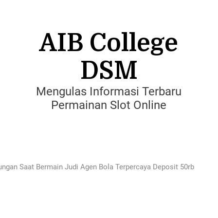
AIB College
DSM
Mengulas Informasi Terbaru
Permainan Slot Online
ngan Saat Bermain Judi Agen Bola Terpercaya Deposit 50rb