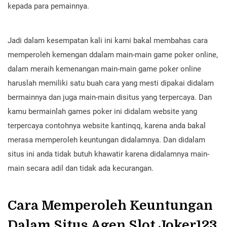
kepada para pemainnya.
Jadi dalam kesempatan kali ini kami bakal membahas cara
memperoleh kemengan ddalam main-main game poker online,
dalam meraih kemenangan main-main game poker online
haruslah memiliki satu buah cara yang mesti dipakai didalam
bermainnya dan juga main-main disitus yang terpercaya. Dan
kamu bermainlah games poker ini didalam website yang
terpercaya contohnya website kantinqq, karena anda bakal
merasa memperoleh keuntungan didalamnya. Dan didalam
situs ini anda tidak butuh khawatir karena didalamnya main-
main secara adil dan tidak ada kecurangan.
Cara Memperoleh Keuntungan
Dalam Situs Agen Slot Joker123