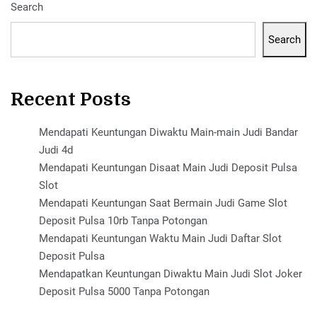
Search
Search
Recent Posts
Mendapati Keuntungan Diwaktu Main-main Judi Bandar
Judi 4d
Mendapati Keuntungan Disaat Main Judi Deposit Pulsa
Slot
Mendapati Keuntungan Saat Bermain Judi Game Slot
Deposit Pulsa 10rb Tanpa Potongan
Mendapati Keuntungan Waktu Main Judi Daftar Slot
Deposit Pulsa
Mendapatkan Keuntungan Diwaktu Main Judi Slot Joker
Deposit Pulsa 5000 Tanpa Potongan