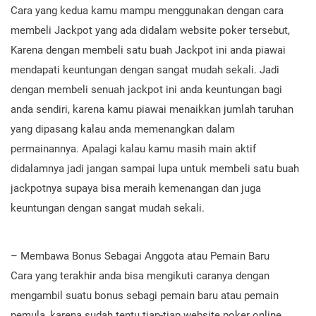
Cara yang kedua kamu mampu menggunakan dengan cara
membeli Jackpot yang ada didalam website poker tersebut,
Karena dengan membeli satu buah Jackpot ini anda piawai
mendapati keuntungan dengan sangat mudah sekali. Jadi
dengan membeli senuah jackpot ini anda keuntungan bagi
anda sendiri, karena kamu piawai menaikkan jumlah taruhan
yang dipasang kalau anda memenangkan dalam
permainannya. Apalagi kalau kamu masih main aktif
didalamnya jadi jangan sampai lupa untuk membeli satu buah
jackpotnya supaya bisa meraih kemenangan dan juga
keuntungan dengan sangat mudah sekali.
– Membawa Bonus Sebagai Anggota atau Pemain Baru
Cara yang terakhir anda bisa mengikuti caranya dengan
mengambil suatu bonus sebagi pemain baru atau pemain
pemula, karena sudah tentu tiap-tiap website poker online