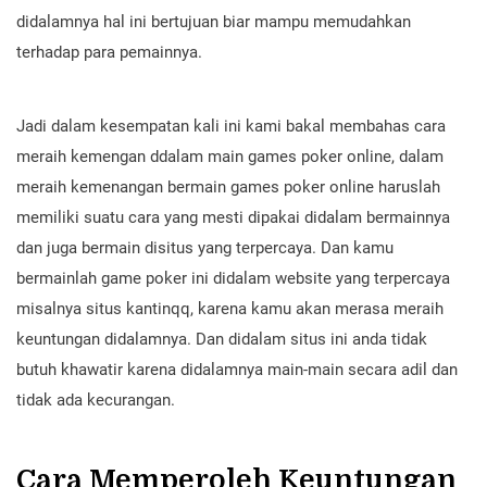
didalamnya hal ini bertujuan biar mampu memudahkan
terhadap para pemainnya.
Jadi dalam kesempatan kali ini kami bakal membahas cara
meraih kemengan ddalam main games poker online, dalam
meraih kemenangan bermain games poker online haruslah
memiliki suatu cara yang mesti dipakai didalam bermainnya
dan juga bermain disitus yang terpercaya. Dan kamu
bermainlah game poker ini didalam website yang terpercaya
misalnya situs kantinqq, karena kamu akan merasa meraih
keuntungan didalamnya. Dan didalam situs ini anda tidak
butuh khawatir karena didalamnya main-main secara adil dan
tidak ada kecurangan.
Cara Memperoleh Keuntungan