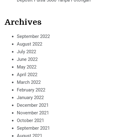
Deposit Pulsa 5000 Tanpa Potongan
Archives
September 2022
August 2022
July 2022
June 2022
May 2022
April 2022
March 2022
February 2022
January 2022
December 2021
November 2021
October 2021
September 2021
August 2021