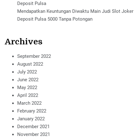
Deposit Pulsa
Mendapatkan Keuntungan Diwaktu Main Judi Slot Joker
Deposit Pulsa 5000 Tanpa Potongan
Archives
September 2022
August 2022
July 2022
June 2022
May 2022
April 2022
March 2022
February 2022
January 2022
December 2021
November 2021