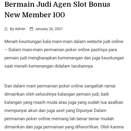
Bermain Judi Agen Slot Bonus
New Member 100
By
Admin
January 26, 2021
Meraih keuntungan kala main-main dalam website judi online
– Dalam main-main permainan poker online pastinya para
pemain judi mengharapkan kemenangan dan juga keuntungan
saat meraih kemenangan didalam taruhannya.
Dan dalam main permainan poker online sangatlah ramai
dimainkan oleh seluruhnya kalangan pemain judi, baik
kalangan yang masih muda atau juga yang sudah tua asalkan
mempunyai akun dan juga aset yang Dipunyai Dalam
permainan poker online memang lah benar benar mudah
dimainkan dan juga permainan yang difavoritkan. Oleh karena