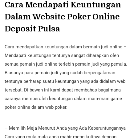
Cara Mendapati Keuntungan
Dalam Website Poker Online
Deposit Pulsa
Cara mendapatkan keuntungan dalam bermain judi online –
Mendapati keuntungan tentunya sangat diharapkan oleh
semua pemain judi online terlebih pemain judi yang pemula.
Biasanya para pemain judi yang sudah berpengalaman
tentunya berharap suatu keuntungan yang ada didalam web
tersebut. Di bawah ini kami dapat membahas bagaimana
caranya memperoleh keuntungan dalam main-main game
poker online dalam web poker.
– Memilih Meja Menurut Anda yang Ada Keberuntungannya
Cara yang mula-mula anda mahir mengikutinya dengan