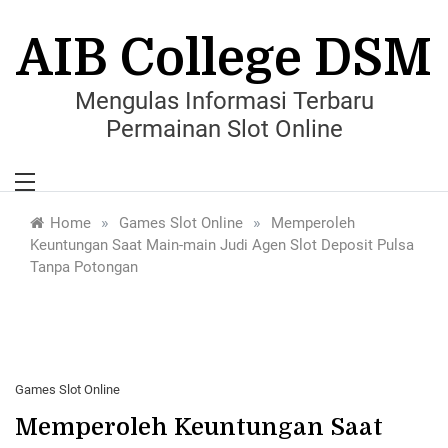
Skip
to
AIB College DSM
content
Mengulas Informasi Terbaru
Permainan Slot Online
»
»
Home
Games Slot Online
Memperoleh
Keuntungan Saat Main-main Judi Agen Slot Deposit Pulsa
Tanpa Potongan
Games Slot Online
Memperoleh Keuntungan Saat