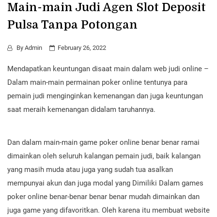
Main-main Judi Agen Slot Deposit
Pulsa Tanpa Potongan
By
Admin
February 26, 2022
Mendapatkan keuntungan disaat main dalam web judi online –
Dalam main-main permainan poker online tentunya para
pemain judi menginginkan kemenangan dan juga keuntungan
saat meraih kemenangan didalam taruhannya.
Dan dalam main-main game poker online benar benar ramai
dimainkan oleh seluruh kalangan pemain judi, baik kalangan
yang masih muda atau juga yang sudah tua asalkan
mempunyai akun dan juga modal yang Dimiliki Dalam games
poker online benar-benar benar benar mudah dimainkan dan
juga game yang difavoritkan. Oleh karena itu membuat website