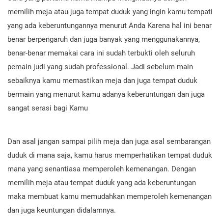
memilih meja atau juga tempat duduk yang ingin kamu tempati
yang ada keberuntungannya menurut Anda Karena hal ini benar
benar berpengaruh dan juga banyak yang menggunakannya,
benar-benar memakai cara ini sudah terbukti oleh seluruh
pemain judi yang sudah professional. Jadi sebelum main
sebaiknya kamu memastikan meja dan juga tempat duduk
bermain yang menurut kamu adanya keberuntungan dan juga
sangat serasi bagi Kamu
Dan asal jangan sampai pilih meja dan juga asal sembarangan
duduk di mana saja, kamu harus memperhatikan tempat duduk
mana yang senantiasa memperoleh kemenangan. Dengan
memilih meja atau tempat duduk yang ada keberuntungan
maka membuat kamu memudahkan memperoleh kemenangan
dan juga keuntungan didalamnya.