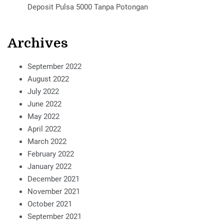
Deposit Pulsa 5000 Tanpa Potongan
Archives
September 2022
August 2022
July 2022
June 2022
May 2022
April 2022
March 2022
February 2022
January 2022
December 2021
November 2021
October 2021
September 2021