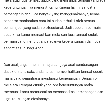
meja atau juga tempat duduk yang ingin anda tempati yang ada
keberuntungannya menurut Kamu Karena hal ini sangatlah
berpengaruh dan juga banyak yang menggunakannya, benar-
benar memanfaatkan cara ini sudah terbukti oleh semua
pemain judi yang sudah professional. Jadi sebelum bermain
sebaiknya kamu memastikan meja dan juga tempat duduk
bermain yang menurut anda adanya keberuntungan dan juga
sangat sesuai bagi Anda
Dan asal jangan memilih meja dan juga asal sembarangan
duduk dimana saja, anda harus memperhatikan tempat duduk
mana yang senantiasa mendapati kemenangan. Dengan pilih
meja atau tempat duduk yang ada keberuntungan maka
membuat kamu memudahkan mendapatkan kemenangan dan
juga keuntungan didalamnya.