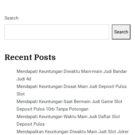
Search
Search
Recent Posts
Mendapati Keuntungan Diwaktu Main-main Judi Bandar
Judi 4d
Mendapati Keuntungan Disaat Main Judi Deposit Pulsa
Slot
Mendapati Keuntungan Saat Bermain Judi Game Slot
Deposit Pulsa 10rb Tanpa Potongan
Mendapati Keuntungan Waktu Main Judi Daftar Slot
Deposit Pulsa
Mendapatkan Keuntungan Diwaktu Main Judi Slot Joker