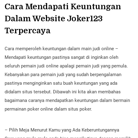
Cara Mendapati Keuntungan
Dalam Website Joker123
Terpercaya
Cara memperoleh keuntungan dalam main judi online –
Mendapati keuntungan pastinya sangat di inginkan oleh
seluruh pemain judi online apalagi pemain judi yang pemula.
Kebanyakan para pemain judi yang sudah berpengalaman
pastinya menginginkan satu buah keuntungan yang ada
didalam situs tersebut. Dibawah ini kita akan membahas
bagaimana caranya mendapatkan keuntungan dalam bermain
permainan poker online dalam situs poker.
– Pilih Meja Menurut Kamu yang Ada Keberuntungannya