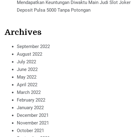
Mendapatkan Keuntungan Diwaktu Main Judi Slot Joker
Deposit Pulsa 5000 Tanpa Potongan
Archives
September 2022
August 2022
July 2022
June 2022
May 2022
April 2022
March 2022
February 2022
January 2022
December 2021
November 2021
October 2021