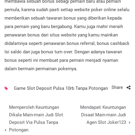
membawa sebuah bonus sebagi pemain baru atau pemain
pemula, karena sudah pasti setiap website poker online selalu
memberikan sebuah tawaran bonus yang diberikan kepada
para pemain yang baru bergabung. Kamu juga mahir meraih
penawaran bonus dari situs website yang kamu mainkan
didalamnya seperti penawaran bonus referral, bonus cashback
Isi saldo dan juga bonus turn over. Dengan adanya tawaran
bonus seperti ini membuat para pemain menjadi nyaman
dalam bermain permainan pokernya.
Share
Game Slot Deposit Pulsa 10rb Tanpa Potongan
Post
Memperoleh Keuntungan
Mendapati Keuntungan
navigation
Dikala Main-main Judi Slot
Disaat Main-main Judi
Deposit Via Pulsa Tanpa
Agen Slot Joker123
Potongan