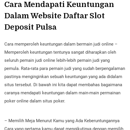
Cara Mendapati Keuntungan
Dalam Website Daftar Slot
Deposit Pulsa
Cara memperoleh keuntungan dalam bermain judi online –
Memperoleh keuntungan tentunya sangat diharapkan oleh
seluruh pemain judi online lebih-lebih pemain judi yang
pemula. Rata-rata para pemain judi yang sudah berpengalaman
pastinya menginginkan sebuah keuntungan yang ada didalam
situs tersebut. Di bawah ini kita dapat membahas bagaimana
caranya mendapati keuntungan dalam main-main permainan
poker online dalam situs poker.
– Memilih Meja Menurut Kamu yang Ada Keberuntungannya
Cara yang pertama kamu dapat mengikutinya dengan memilih