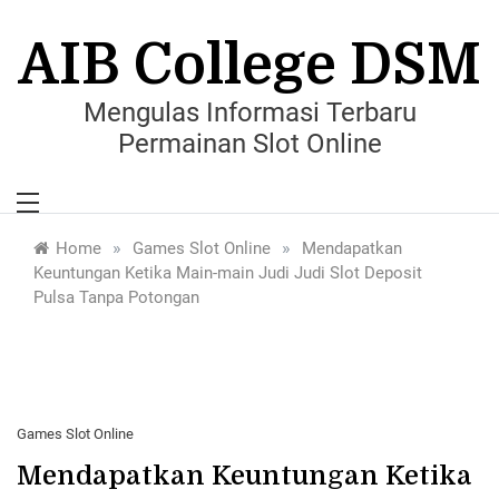
Skip
to
AIB College DSM
content
Mengulas Informasi Terbaru
Permainan Slot Online
»
»
Home
Games Slot Online
Mendapatkan
Keuntungan Ketika Main-main Judi Judi Slot Deposit
Pulsa Tanpa Potongan
Games Slot Online
Mendapatkan Keuntungan Ketika