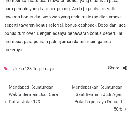
memberikan satu buah tawaran bonus yang diberikan pada
para pemain yang baru bergabung. Anda juga bisa meraih
tawaran bonus dari web web yang anda mainkan didalamnya
seperti tawaran bonus referral, bonus cashback Depo dan juga
bonus turn over. Dengan adanya penawaran bonus seperti ini
membuat para pemain jadi nyaman dalam main games
pokernya.
Share
Joker123 Terpercaya
Post
Mendapati Keuntungan
Mendapatkan Keuntungan
navigation
Waktu Bermain Judi Cara
Saat Bermain Judi Agen
Daftar Joker123
Bola Terpercaya Deposit
50rb