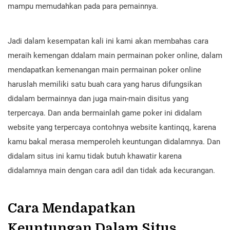
mampu memudahkan pada para pemainnya.
Jadi dalam kesempatan kali ini kami akan membahas cara
meraih kemengan ddalam main permainan poker online, dalam
mendapatkan kemenangan main permainan poker online
haruslah memiliki satu buah cara yang harus difungsikan
didalam bermainnya dan juga main-main disitus yang
terpercaya. Dan anda bermainlah game poker ini didalam
website yang terpercaya contohnya website kantinqq, karena
kamu bakal merasa memperoleh keuntungan didalamnya. Dan
didalam situs ini kamu tidak butuh khawatir karena
didalamnya main dengan cara adil dan tidak ada kecurangan.
Cara Mendapatkan
Keuntungan Dalam Situs