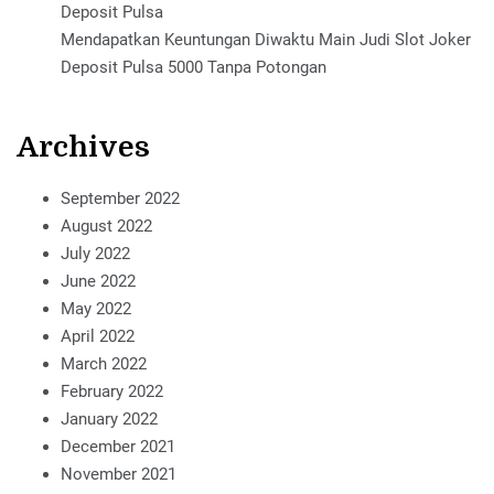
Deposit Pulsa
Mendapatkan Keuntungan Diwaktu Main Judi Slot Joker
Deposit Pulsa 5000 Tanpa Potongan
Archives
September 2022
August 2022
July 2022
June 2022
May 2022
April 2022
March 2022
February 2022
January 2022
December 2021
November 2021