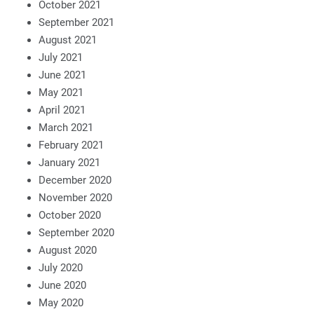
October 2021
September 2021
August 2021
July 2021
June 2021
May 2021
April 2021
March 2021
February 2021
January 2021
December 2020
November 2020
October 2020
September 2020
August 2020
July 2020
June 2020
May 2020