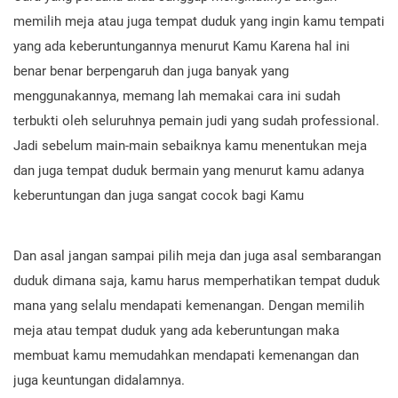
memilih meja atau juga tempat duduk yang ingin kamu tempati
yang ada keberuntungannya menurut Kamu Karena hal ini
benar benar berpengaruh dan juga banyak yang
menggunakannya, memang lah memakai cara ini sudah
terbukti oleh seluruhnya pemain judi yang sudah professional.
Jadi sebelum main-main sebaiknya kamu menentukan meja
dan juga tempat duduk bermain yang menurut kamu adanya
keberuntungan dan juga sangat cocok bagi Kamu
Dan asal jangan sampai pilih meja dan juga asal sembarangan
duduk dimana saja, kamu harus memperhatikan tempat duduk
mana yang selalu mendapati kemenangan. Dengan memilih
meja atau tempat duduk yang ada keberuntungan maka
membuat kamu memudahkan mendapati kemenangan dan
juga keuntungan didalamnya.