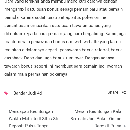
Cara yang terakhir anda mampu mengikuti caranya dengan
mengambil satu buah bonus sebagi pemain baru atau pemain
pemula, karena sudah pasti setiap situs poker online
senantiasa memberikan satu buah tawaran bonus yang
diberikan kepada para pemain yang baru bergabung. Kamu juga
mahir meraih penawaran bonus dari web website yang kamu
mainkan didalamnya seperti penawaran bonus referral, bonus
cashback Depo dan juga bonus turn over. Dengan adanya
tawaran bonus seperti ini membuat para pemain jadi nyaman
dalam main permainan pokernya.
Share
Bandar Judi 4d
Post
Mendapati Keuntungan
Meraih Keuntungan Kala
navigation
Waktu Main Judi Situs Slot
Bermain Judi Poker Online
Deposit Pulsa Tanpa
Deposit Pulsa